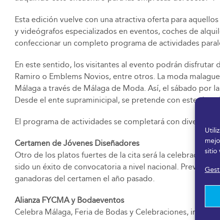
Esta edición vuelve con una atractiva oferta para aquell
y videógrafos especializados en eventos, coches de alqui
confeccionar un completo programa de actividades parale
En este sentido, los visitantes al evento podrán disfrutar
Ramiro o Emblems Novios, entre otros. La moda malagueña t
Málaga a través de Málaga de Moda. Así, el sábado por la
Desde el ente supraminicipal, se pretende con este tipo d
El programa de actividades se completará con diversas ch
Util
mejo
Certamen de Jóvenes Diseñadores
sitio
Otro de los platos fuertes de la cita será la celebració
sido un éxito de convocatoria a nivel nacional. Previo al
Gesti
ganadoras del certamen el año pasado.
Alianza FYCMA y Bodaeventos
Celebra Málaga, Feria de Bodas y Celebraciones, inició e