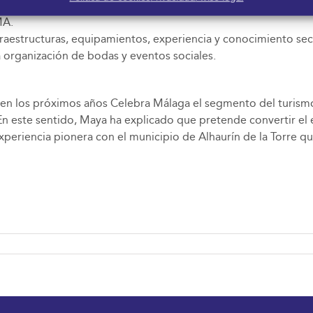
 el certamen, implicaba la entrada de la empresa, que opera en
MA.
raestructuras, equipamientos, experiencia y conocimiento sec
 organización de bodas y eventos sociales.
 en los próximos años Celebra Málaga el segmento del turism
 En este sentido, Maya ha explicado que pretende convertir el
experiencia pionera con el municipio de Alhaurín de la Torre qu