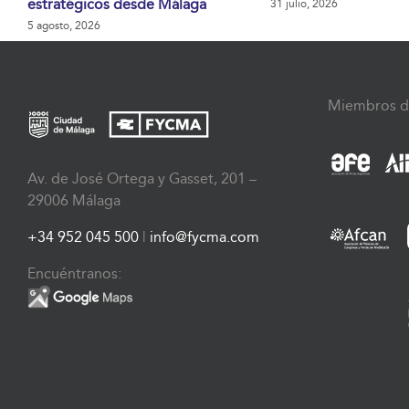
estratégicos desde Málaga
31 julio, 2026
5 agosto, 2026
Miembros d
Av. de José Ortega y Gasset, 201 –
29006 Málaga
+34 952 045 500
|
info@fycma.com
Encuéntranos: