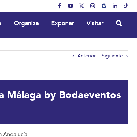
Facebook
YouTube
X
Instagram
MyBusiness
LinkedIn
Tikt
o
Organiza
Exponer
Visitar
Anterior
Siguiente
ra Málaga by Bodaeventos
n Andalucía