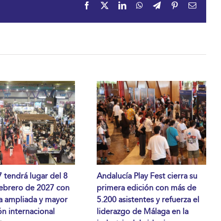
Facebook
X
LinkedIn
WhatsApp
Telegram
Pinterest
Correo
electrón
tendrá lugar del 8
Andalucía Play Fest cierra su
febrero de 2027 con
primera edición con más de
a ampliada y mayor
5.200 asistentes y refuerza el
n internacional
liderazgo de Málaga en la