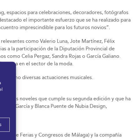
ng, espacios para celebraciones, decoradores, fotógrafos
destacado el importante esfuerzo que se ha realizado para
uentro imprescindible para los futuros novios”.
s relevantes como Valerio Luna, Jote Martínez, Félix
s a la participación de la Diputación Provincial de
ños como Celia Pergaz, Sandra Rojas o García Galiano.
alagueña en el sector de la moda.
 así como diversas actuaciones musicales.
a
el
iseñadores noveles que cumple su segunda edición y que ha
na María García y Blanca Puente de Nubia Design,
s
alacio de Ferias y Congresos de Málaga) y la compañía