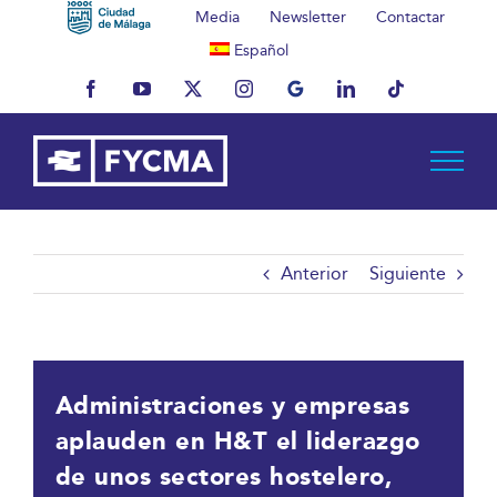
Saltar
Media
Newsletter
Contactar
al
Español
contenido
Facebook
YouTube
X
Instagram
MyBusiness
LinkedIn
Tiktok
Anterior
Siguiente
Administraciones y empresas
aplauden en H&T el liderazgo
de unos sectores hostelero,