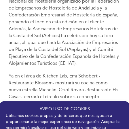
Nacional de Hostelería organizado por la Federación
de Empresarios de Hostelería de Andalucía y la
Confederación Empresarial de Hostelería de España,
poniendo el foco en esta edición en el cliente.
Además, la Asociación de Empresarios Hoteleros de
la Costa del Sol (Aehcos) ha celebrado hoy su foro
anual, al igual que hará la Asociación de Empresarios
de Playa de la Costa del Sol (Aeplayas) y el Comité
Ejecutivo de la Confederación Española de Hoteles y
Alojamientos Turísticos (CEHAT).
Ya en el área de Kitchen Lab, Emi Schobert -
Restaurante Blossom- mostrará su cocina como
nueva estrella Michelin. Oriol Rovira -Restaurante Els
Casals- cerrará el círculo sobre su concepto
gastronómico. La alta gastronomía de Jaén se
AVISO USO DE COOKIES
transmitirá a través de una triada de cocineros de
Utilizamos cookies propias y de terceros que nos ayudan a
gran valor, como Juan Carlos García -Restaurante
proporcionarte la mejor experiencia de navegación. Aceptarlas
Vandelvira- mostrará las raíces jienenses con texturas
nos permitirá analizar el uso del sitio web y optimizar tu