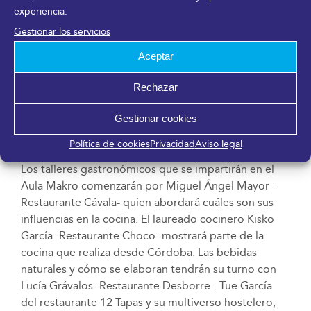
de Japón, mientras que Juanjo Mesa -Restaurante
experiencia.
Radis- enseñará la importancia que tiene para su
Gestionar los servicios
cocina tradicional la localidad de Jaén de Pegalajar. El
trío lo cierra Javier Jurado Ruiz -Restaurante Malak- y
Aceptar
su concepto gastronómico serrano. Por último,
Rechazar
Sergio Solis -Restaurante Takumi- y Josep Moreno
Martín -Restaurante Delirante- abordarán los
Gestionar cookies
productos asiáticos y cómo transmitir historias a
través de los platos, respectivamente.
Política de cookies
Privacidad
Aviso legal
Los talleres gastronómicos que se impartirán en el
Aula Makro comenzarán por Miguel Ángel Mayor -
Restaurante Cávala- quien abordará cuáles son sus
influencias en la cocina. El laureado cocinero Kisko
García -Restaurante Choco- mostrará parte de la
cocina que realiza desde Córdoba. Las bebidas
naturales y cómo se elaboran tendrán su turno con
Lucía Grávalos -Restaurante Desborre-. Tue García
del restaurante 12 Tapas y su multiverso hostelero,