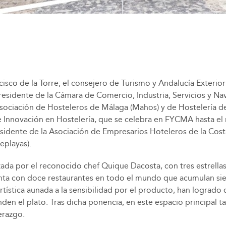
cisco de la Torre; el consejero de Turismo y Andalucía Exterior
presidente de la Cámara de Comercio, Industria, Servicios y Na
ciación de Hosteleros de Málaga (Mahos) y de Hostelería de A
 Innovación en Hostelería, que se celebra en FYCMA hasta el 
dente de la Asociación de Empresarios Hoteleros de la Costa d
eplayas).
zada por el reconocido chef Quique Dacosta, con tres estrellas 
 con doce restaurantes en todo el mundo que acumulan siete e
tística aunada a la sensibilidad por el producto, han logrado 
nden el plato. Tras dicha ponencia, en este espacio principal 
erazgo.