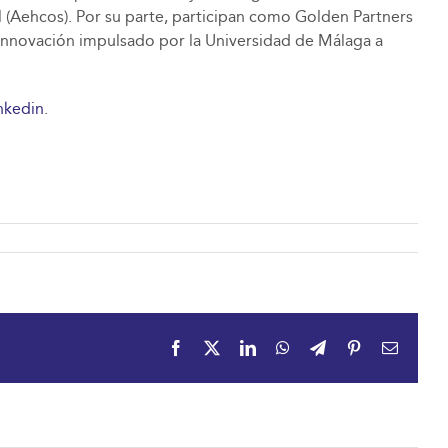
l (Aehcos). Por su parte, participan como Golden Partners
Innovación impulsado por la Universidad de Málaga a
nkedin
.
Facebook
X
LinkedIn
WhatsApp
Telegram
Pinterest
Email