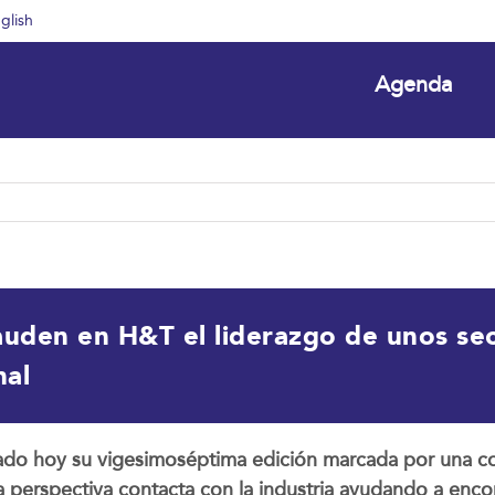
glish
Agenda
uden en H&T el liderazgo de unos sec
nal
ado hoy su vigesimoséptima edición marcada por una con
 Esta perspectiva contacta con la industria ayudando a e