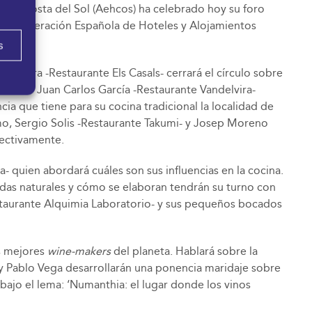
e la Costa del Sol (Aehcos) ha celebrado hoy su foro
la Confederación Española de Hoteles y Alojamientos
s
 Rovira -Restaurante Els Casals- cerrará el círculo sobre
, como Juan Carlos García -Restaurante Vandelvira-
ia que tiene para su cocina tradicional la localidad de
imo, Sergio Solis -Restaurante Takumi- y Josep Moreno
pectivamente.
quien abordará cuáles son sus influencias en la cocina.
idas naturales y cómo se elaboran tendrán su turno con
Restaurante Alquimia Laboratorio- y sus pequeños bocados
os mejores
wine-makers
del planeta. Hablará sobre la
 y Pablo Vega desarrollarán una ponencia maridaje sobre
bajo el lema: ‘Numanthia: el lugar donde los vinos