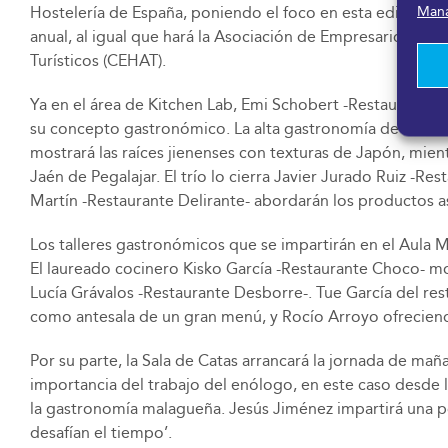
Mana
Hostelería de España, poniendo el foco en esta edición en
anual, al igual que hará la Asociación de Empresarios de 
Turísticos (CEHAT).
Ya en el área de Kitchen Lab, Emi Schobert -Restaurante B
su concepto gastronómico. La alta gastronomía de Jaén se
mostrará las raíces jienenses con texturas de Japón, mien
Jaén de Pegalajar. El trío lo cierra Javier Jurado Ruiz -
Martín -Restaurante Delirante- abordarán los productos asi
Los talleres gastronómicos que se impartirán en el Aula 
El laureado cocinero Kisko García -Restaurante Choco- mo
Lucía Grávalos -Restaurante Desborre-. Tue García del re
como antesala de un gran menú, y Rocío Arroyo ofrecien
Por su parte, la Sala de Catas arrancará la jornada de m
importancia del trabajo del enólogo, en este caso desde 
la gastronomía malagueña. Jesús Jiménez impartirá una pon
desafían el tiempo’.