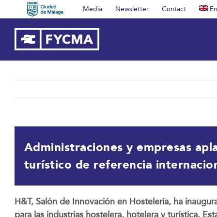
Skip
Media
Newsletter
Contact
En
to
content
Administraciones y empresas apla
turístico de referencia internacio
H&T, Salón de Innovación en Hostelería, ha inaugur
para las industrias hostelera, hotelera y turística.