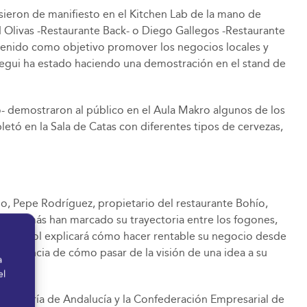
usieron de manifiesto en el Kitchen Lab de la mano de
d Olivas -Restaurante Back- o Diego Gallegos -Restaurante
 tenido como objetivo promover los negocios locales y
ategui ha estado haciendo una demostración en el stand de
ô- demostraron al público en el Aula Makro algunos de los
tó en la Sala de Catas con diferentes tipos de cervezas,
io, Pepe Rodríguez, propietario del restaurante Bohío,
res que más han marcado su trayectoria entre los fogones,
ente Mirasol explicará cómo hacer rentable su negocio desde
conferencia de cómo pasar de la visión de una idea a su
a
el
ostelería de Andalucía y la Confederación Empresarial de