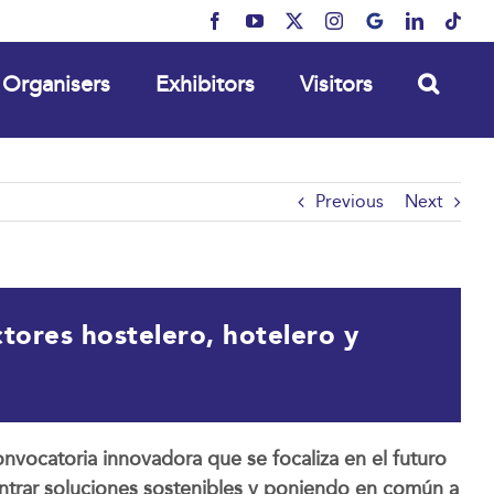
Facebook
YouTube
X
Instagram
MyBusiness
LinkedIn
Tikt
Organisers
Exhibitors
Visitors
Previous
Next
tores hostelero, hotelero y
vocatoria innovadora que se focaliza en el futuro
ncontrar soluciones sostenibles y poniendo en común a