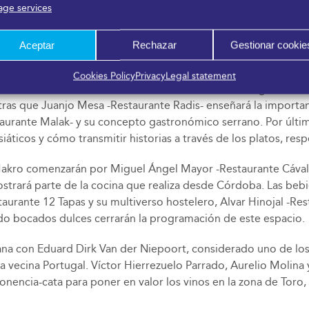
ge services
 el cliente. Además, la Asociación de Empresarios Hoteleros d
Playa de la Costa del Sol (Aeplayas) y el Comité Ejecutivo de 
Aceptar
Rechazar
Gestionar cookie
lossom- mostrará su cocina como nueva estrella Michelin. Oriol
Cookies Policy
Privacy
Legal statement
 transmitirá a través de una triada de cocineros de gran valor
tras que Juanjo Mesa -Restaurante Radis- enseñará la importanc
Restaurante Malak- y su concepto gastronómico serrano. Por últ
áticos y cómo transmitir historias a través de los platos, res
Makro comenzarán por Miguel Ángel Mayor -Restaurante Cávala- 
strará parte de la cocina que realiza desde Córdoba. Las beb
staurante 12 Tapas y su multiverso hostelero, Alvar Hinojal -
do bocados dulces cerrarán la programación de este espacio.
añana con Eduard Dirk Van der Niepoort, considerado uno de l
la vecina Portugal. Víctor Hierrezuelo Parrado, Aurelio Molina
encia-cata para poner en valor los vinos en la zona de Toro, 