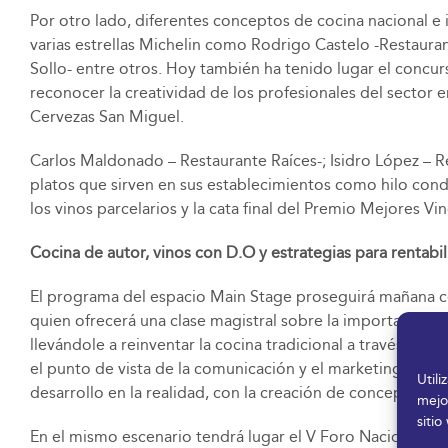
Por otro lado, diferentes conceptos de cocina nacional e 
varias estrellas Michelin como Rodrigo Castelo -Restaura
Sollo- entre otros. Hoy también ha tenido lugar el concu
reconocer la creatividad de los profesionales del sector 
Cervezas San Miguel.
Carlos Maldonado – Restaurante Raíces-; Isidro López – R
platos que sirven en sus establecimientos como hilo cond
los vinos parcelarios y la cata final del Premio Mejores V
Cocina de autor, vinos con D.O y estrategias para rentabili
El programa del espacio Main Stage proseguirá mañana co
quien ofrecerá una clase magistral sobre la importancia d
llevándole a reinventar la cocina tradicional a través de 
el punto de vista de la comunicación y el marketing, ponie
Util
desarrollo en la realidad, con la creación de conceptos g
mejo
sitio
En el mismo escenario tendrá lugar el V Foro Nacional de