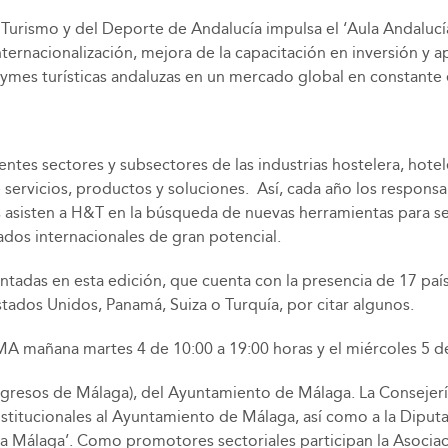
Turismo y del Deporte de Andalucía impulsa el ‘Aula Andalucía
nternacionalización, mejora de la capacitación en inversión y a
pymes turísticas andaluzas en un mercado global en constante 
tes sectores y subsectores de las industrias hostelera, hotele
 servicios, productos y soluciones. Así, cada año los responsa
s asisten a H&T en la búsqueda de nuevas herramientas para s
os internacionales de gran potencial.
ntadas en esta edición, que cuenta con la presencia de 17 pa
tados Unidos, Panamá, Suiza o Turquía, por citar algunos.
MA mañana martes 4 de 10:00 a 19:00 horas y el miércoles 5 de
resos de Málaga), del Ayuntamiento de Málaga. La Consejería
itucionales al Ayuntamiento de Málaga, así como a la Diputac
r a Málaga’. Como promotores sectoriales participan la Asocia