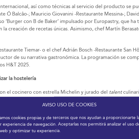
internacional, así como técnicas al servicio del producto se p
nte Ó Balcâo-; Mauricio Giovanini -Restaurante Messina-; Davi
rso ‘Burger con B de Baker’ impulsado por Europastry, que ha
en la creación de recetas únicas. Asimismo, chef Martín Beras
estaurante Tiemar- o el chef Adrián Bosch -Restaurante San H
uctor de su narrativa gastronómica. La programación se comple
inos H&T 2025.
zar la hostelería
n el cocinero con estrella Michelin y jurado del
talent
culinar
e la disciplina, constancia o familia, como alguno de los valo
AVISO USO DE COOKIES
nuevas técnicas, sabores y un estilo propio. Por su parte, Vic
ndo el foco en las redes sociales. Luis Galofre impartirá una 
izamos cookies propias y de terceros que nos ayudan a proporcionarte l
astronómicos que transforman la hospitalidad a nivel global.
r experiencia de navegación. Aceptarlas nos permitirá analizar el uso d
 web y optimizar tu experiencia.
 Hostelería organizado por la Federación de Empresarios de H