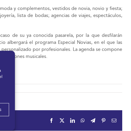
moda y complementos, vestidos de novia, novio y fiesta;
joyería, lista de bodas; agencias de viajes, espectáculos,
 caso de su ya conocida pasarela, por la que desfilarán
o albergará el programa Especial Novias, en el que las
to personalizado por profesionales. La agenda se compone
actuaciones musicales.
a
el
s
Facebook
X
LinkedIn
WhatsApp
Telegram
Pinterest
Correo
electrón