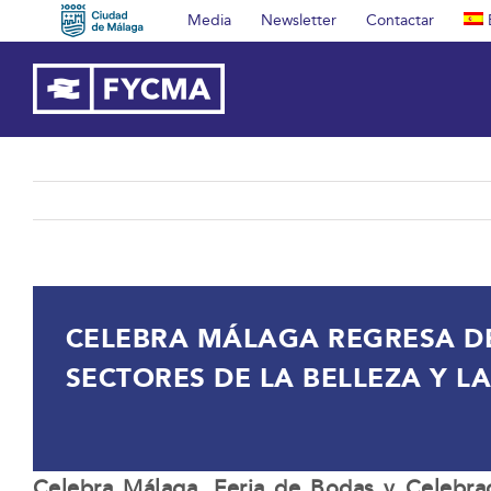
Saltar
Media
Newsletter
Contactar
al
contenido
CELEBRA MÁLAGA REGRESA DE
SECTORES DE LA BELLEZA Y LA
Celebra Málaga, Feria de Bodas y Celebra