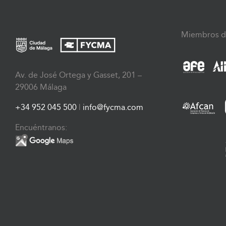
Miembros d
Av. de José Ortega y Gasset, 201 –
29006 Málaga
+34 952 045 500
|
info@fycma.com
Encuéntranos: