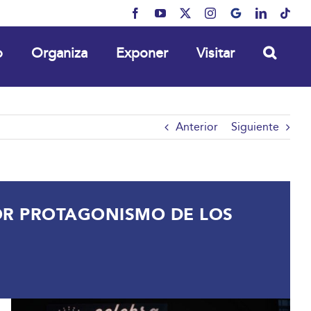
Facebook
YouTube
X
Instagram
MyBusiness
LinkedIn
Tikt
o
Organiza
Exponer
Visitar
Anterior
Siguiente
OR PROTAGONISMO DE LOS