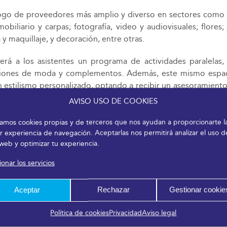
álogo de proveedores más amplio y diverso en sectores como 
obiliario y carpas; fotografía, video y audiovisuales; flores; 
y maquillaje, y decoración, entre otras.
erá a los asistentes un programa de actividades paralelas,
ecciones de moda y complementos. Además, este mismo espaci
un estilismo personalizado, optando a recibir un asesoramien
stands, demostraciones de producto, espectáculos de magia y 
AVISO USO DE COOKIES
izamos cookies propias y de terceros que nos ayudan a proporcionarte l
r experiencia de navegación. Aceptarlas nos permitirá analizar el uso d
 web y optimizar tu experiencia.
onar los servicios
Aceptar
Rechazar
Gestionar cookie
Política de cookies
Privacidad
Aviso legal