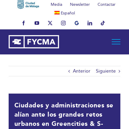
Saltar
Media
Newsletter
Contactar
al
Español
contenido
Facebook
YouTube
X
Instagram
MyBusiness
LinkedIn
Tiktok
Anterior
Siguiente
Ciudades y administraciones se
alían ante los grandes retos
urbanos en Greencities & S-