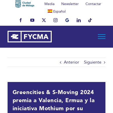
Saltar
Media
Newsletter
Contactar
al
Español
contenido
Facebook
YouTube
X
Instagram
MyBusiness
LinkedIn
Tiktok
Anterior
Siguiente
Greencities & S-Moving 2024
premia a Valencia, Ermua y la
iniciativa Mothium por su