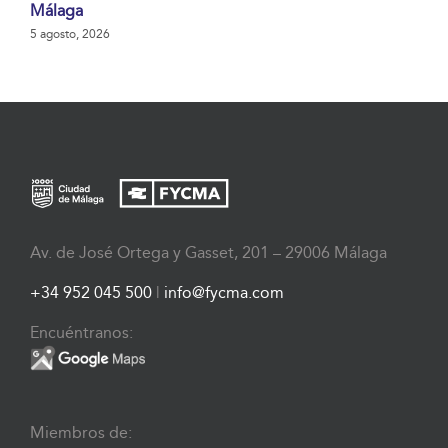
Málaga
5 agosto, 2026
Av. de José Ortega y Gasset, 201 – 29006 Málaga
+34 952 045 500
|
info@fycma.com
Encuéntranos:
Miembros de: