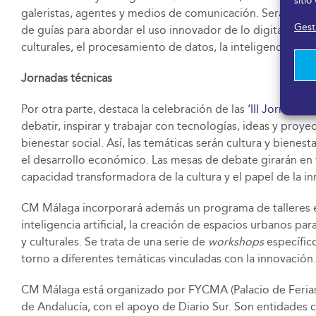
sitio
galeristas, agentes y medios de comunicación. Será a tra
Gesti
de guías para abordar el uso innovador de lo digital y, m
culturales, el procesamiento de datos, la inteligencia art
Jornadas técnicas
Por otra parte, destaca la celebración de las
‘III Jornadas
debatir, inspirar y trabajar con tecnologías, ideas y proy
bienestar social. Así, las temáticas serán cultura y bienest
el desarrollo económico. Las mesas de debate girarán en tor
capacidad transformadora de la cultura y el papel de la in
CM Málaga incorporará además un programa de talleres es
inteligencia artificial, la creación de espacios urbanos p
y culturales. Se trata de una serie de
workshops
específic
torno a diferentes temáticas vinculadas con la innovación.
CM Málaga está organizado por FYCMA (Palacio de Ferias 
de Andalucía, con el apoyo de Diario Sur. Son entidade