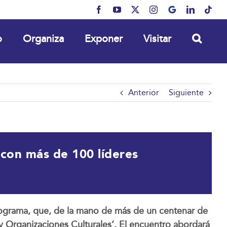
Facebook
YouTube
X
Instagram
MyBusiness
LinkedIn
Tikt
o
Organiza
Exponer
Visitar
Anterior
Siguiente
con más de 100 líderes
rograma, que, de la mano de más de un centenar de
y Organizaciones Culturales’. El encuentro abordará