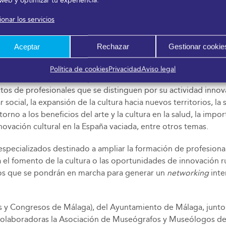
 web y optimizar tu experiencia.
vés de cuatro
topics
, que son
Technical Automation, Datafication
onar los servicios
ás concretamente, reflexionar sobre cuestiones relacionadas c
ificial y la ciberseguridad en un contexto dinámico y cambiante.
Aceptar
Rechazar
Gestionar cookie
Política de cookies
Privacidad
Aviso legal
 Técnicas Internacionales para Profesionales del Sector Cultura
ectos de profesionales que se distinguen por su actividad innov
ar social, la expansión de la cultura hacia nuevos territorios, la
no a los beneficios del arte y la cultura en la salud, la importa
novación cultural en la España vaciada, entre otros temas.
pecializados destinado a ampliar la formación de profesional
ara el fomento de la cultura o las oportunidades de innovación 
os que se pondrán en marcha para generar un
networking
inte
y Congresos de Málaga), del Ayuntamiento de Málaga, junto a
s colaboradoras la Asociación de Museógrafos y Museólogos d