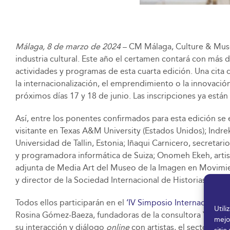
Málaga, 8 de marzo de 2024
– CM Málaga, Culture & Museu
industria cultural. Este año el certamen contará con más d
actividades y programas de esta cuarta edición. Una cita
la internacionalización, el emprendimiento o la innovaci
próximos días 17 y 18 de junio. Las inscripciones ya están
Así, entre los ponentes confirmados para esta edición se
visitante en Texas A&M University (Estados Unidos); Indre
Universidad de Tallin, Estonia; Iñaqui Carnicero, secretar
y programadora informática de Suiza; Onomeh Ekeh, artist
adjunta de Media Art del Museo de la Imagen en Movimi
y director de la Sociedad Internacional de Historias del
Todos ellos participarán en el
‘IV Simposio Internacional
Util
Rosina Gómez-Baeza, fundadoras de la consultora YGBART
mejo
su interacción y diálogo
online
con artistas, el sector edu