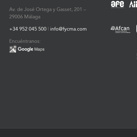
Av. de José Ortega y Gasset, 201 –
29006 Málaga
+34 952 045 500
|
info@fycma.com
Encuéntranos: