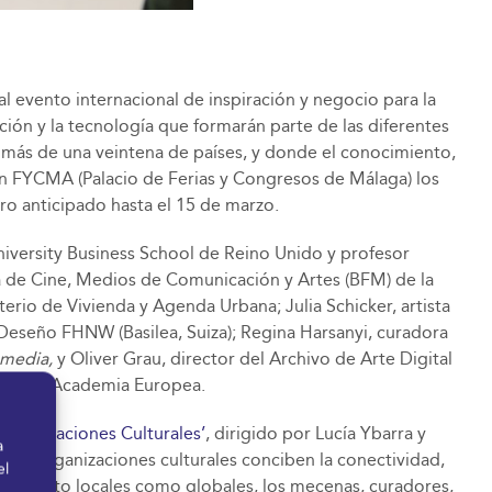
 evento internacional de inspiración y negocio para la
ación y la tecnología que formarán parte de las diferentes
 más de una veintena de países, y donde el conocimiento,
 en FYCMA (Palacio de Ferias y Congresos de Málaga) los
o anticipado hasta el 15 de marzo.
niversity Business School de Reino Unido y profesor
ca de Cine, Medios de Comunicación y Artes (BFM) de la
terio de Vivienda y Agenda Urbana; Julia Schicker, artista
 Deseño FHNW (Basilea, Suiza); Regina Harsanyi, curadora
 media,
y Oliver Grau, director del Archivo de Arte Digital
to de la Academia Europea.
rganizaciones Culturales’
, dirigido por Lucía Ybarra y
a
as organizaciones culturales conciben la conectividad,
el
ncias, tanto locales como globales, los mecenas, curadores,