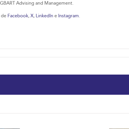
o YGBART Advising and Management.
s de
Facebook
,
X
,
LinkedIn
e
Instagram
.