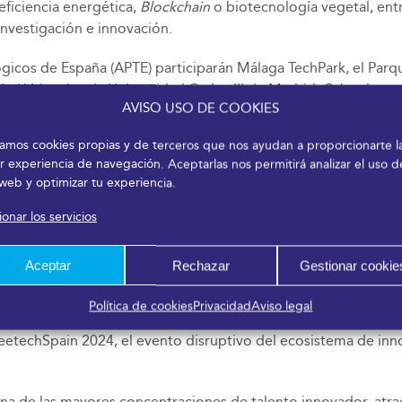
eficiencia energética,
Blockchain
o biotecnología vegetal, ent
 investigación e innovación.
ógicos de España (APTE) participarán Málaga TechPark, el Parq
 Valencia o la Universidad Carlos III de Madrid. Cabe destaca
AVISO USO DE COOKIES
arrollo económico, por lo que en el programa de actividades a
izamos cookies propias y de terceros que nos ayudan a proporcionarte l
r experiencia de navegación. Aceptarlas nos permitirá analizar el uso d
 -con 34 asociados y con presencia en todas las comunidades-
 web y optimizar tu experiencia.
onar los servicios
dit, la Federación Española de Centros Tecnológicos, un tota
nueva edición de Transfiere. Estos serán AITIIP, CIDAUT, CIT-
Aceptar
Rechazar
Gestionar cookie
. Los asistentes podrán comprobar de primera mano el ADN in
ento tecnológico, en todos los sectores económicos e industr
Política de cookies
Privacidad
Aviso legal
e presentarán alternativas de valorización del conocimiento,
eetechSpain 2024, el evento disruptivo del ecosistema de inn
na de las mayores concentraciones de talento innovador, atrae