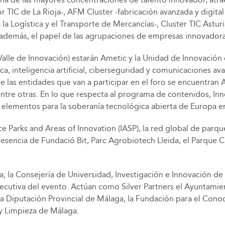
r TIC de La Rioja-, AFM Cluster -fabricación avanzada y digita
la Logística y el Transporte de Mercancías-, Cluster TIC Astur
además, el papel de las agrupaciones de empresas innovadoras 
Valle de Innovación) estarán Ametic y la Unidad de Innovación 
ca, inteligencia artificial, ciberseguridad y comunicaciones a
re las entidades que van a participar en el foro se encuentran
 entre otras. En lo que respecta al programa de contenidos, I
 elementos para la soberanía tecnológica abierta de Europa e
ce Parks and Areas of Innovation (IASP), la red global de parq
sencia de Fundació Bit, Parc Agrobiotech Lleida, el Parque Ci
 la Consejería de Universidad, Investigación e Innovación de l
ecutiva del evento. Actúan como Silver Partners el Ayuntami
a Diputación Provincial de Málaga, la Fundación para el Cono
y Limpieza de Málaga.