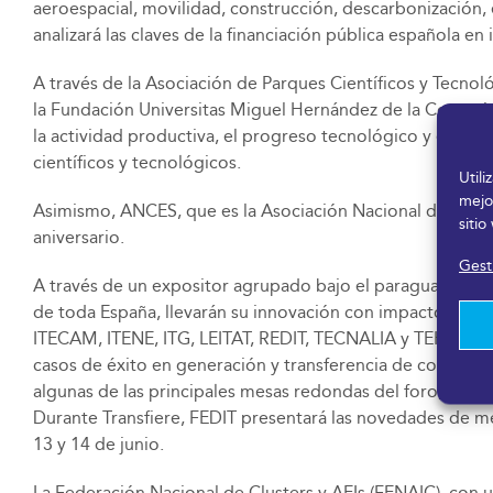
aeroespacial, movilidad, construcción, descarbonización, 
analizará las claves de la financiación pública española en
A través de la Asociación de Parques Científicos y Tecnol
la Fundación Universitas Miguel Hernández de la Comunidad
la actividad productiva, el progreso tecnológico y el des
científicos y tecnológicos.
Util
mejo
Asimismo, ANCES, que es la Asociación Nacional de CEEIs
sitio
aniversario.
Gesti
A través de un expositor agrupado bajo el paraguas de Fe
de toda España, llevarán su innovación con impacto a la 
ITECAM, ITENE, ITG, LEITAT, REDIT, TECNALIA y TEKNIKER
casos de éxito en generación y transferencia de conocimi
algunas de las principales mesas redondas del foro, dond
Durante Transfiere, FEDIT presentará las novedades de m
13 y 14 de junio.
La Federación Nacional de Clusters y AEIs (FENAIC), con u