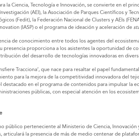
ara la Ciencia, Tecnología e Innovación, se convierte en el pr
Investigación (AEI), la Asociación de Parques Científicos y Te
icos (Fedit), la Federación Nacional de Clusters y AEIs (FENAIC
Innovation (IASP) o el programa de ideación y aceleración de
st
ferencia de conocimiento entre todos los agentes del ecosistema
 Su presencia proporciona a los asistentes la oportunidad de
ontribución del desarrollo de tecnologías innovadoras en divers
 ‘Transfiere Tracciona’, que nace para resaltar el papel fundam
miento para la mejora de la competitividad innovadora del tej
el destacado en el programa de contenidos para impulsar la e
ministraciones públicas, con especial atención en los ecosist
e
smo público perteneciente al Ministerio de Ciencia, Innovación
tos, articulará la presencia de más de medio centenar de plat