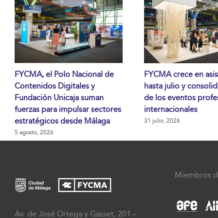
FYCMA, el Polo Nacional de
FYCMA crece en asis
Contenidos Digitales y
hasta julio y consoli
Fundación Unicaja suman
de los eventos profe
fuerzas para impulsar sectores
internacionales
estratégicos desde Málaga
31 julio, 2026
5 agosto, 2026
Miembros d
Av. de José Ortega y Gasset, 201 –