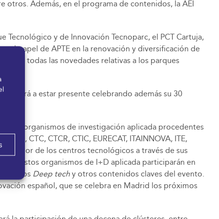
re otros. Además, en el programa de contenidos, la AEI
ue Tecnológico y de Innovación Tecnoparc, el PCT Cartuja,
r el papel de APTE en la renovación y diversificación de
vanzará todas las novedades relativas a los parques
a
el
, volverá a estar presente celebrando además su 30
l de 17 organismos de investigación aplicada procedentes
UPC, CTAG, CTC, CTCR, CTIC, EURECAT, ITAINNOVA, ITE,
s
novador de los centros tecnológicos a través de sus
iales. Estos organismos de I+D aplicada participarán en
 proyectos
Deep tech
y otros contenidos claves del evento.
ovación español, que se celebra en Madrid los próximos
rá la participación de una decena de clústeres, entre