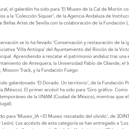
ral, el galardón ha sido para ‘El Museo de la Cal de Morón co
dos a la ‘Colección Siquier’, de la Agencia Andaluza de Instit
Bellas Artes de Sevilla con la colaboración de la Fundación 
rvación se lo ha llevado ‘Conservación y restauración de la igl
niciativa ‘Villa Antíopa’ del Ayuntamiento del Rincón de la Vict
icipal. Aprendiendo a rescatar el patrimonio andaluz tras u
ntamiento de Antequera; la Universidad Pablo de Olavide; el In
; Mission Track, y la Fundación Fuego.
sido galardonado ‘El Dorado. Un territorio’, de la Fundación P
(México). El primer accésit ha sido para ‘Giro gráfico. Como
ontemporáneo de la UNAM (Ciudad de México), mientras que el
ugal).
 sido para ‘Museo_IA <El Museo rescatado del olvido’, de 3DI
 León). Los accésits de esta categoría se han entregado a ‘Los