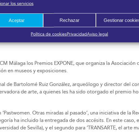
onar los servicios
s empresas que están desarrollando innovación y tecnología pa
e han aportado tendencias, claves y soluciones innovadoras en
Aceptar
Rechazar
Gestionar cookie
undo han compartido conocimiento y experiencias en el simposi
una veintena de países y han atraído en esta edición a más d
Política de cookies
Privacidad
Aviso legal
organización por el amplio número de contactos realizados y l
e CM Málaga los Premios EXPONE, que organiza la Asociació
ción en museos y exposiciones.
ional de Bartolomé Ruiz González, arqueólogo y director del 
vadora de arte, a quienes les ha sido otorgado el premio hon
n ‘Pastwomen. Otras miradas al pasado’, una iniciativa de la Re
goría ha incluido la entregada de dos accésits. En este caso,
sidad de Sevilla), y el segundo para ‘TRANSARTE, el arte más 