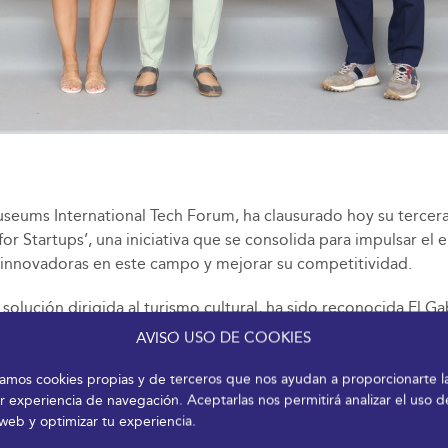
seums International Tech Forum, ha clausurado hoy su tercer
for Startups’, una iniciativa que se consolida para impulsar el
s innovadoras en este campo y mejorar su competitividad.
lución dirigida al turismo cultural, ha sido reconocida El Gab
cios patrimoniales, proveyendo rutas y contenidos. Algunas de
AVISO USO DE COOKIES
 asistencia.
izamos cookies propias y de terceros que nos ayudan a proporcionarte l
 con una solución dirigida a museos, instituciones y entidades
r experiencia de navegación. Aceptarlas nos permitirá analizar el uso d
 web y optimizar tu experiencia.
cios de comunicación visual, patrimonio cultural y exposiciones