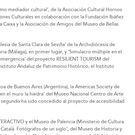
mo mediador cultural’, de la Asociación Cultural Hornos
uciones Culturales en colaboración con la Fundación Ibáñez
La Caixa y la Asociación de Amigos del Museo de Bellas
esia de Santa Clara de Sevilla’ de la Archidiócesis de
oria (Málaga), en primer lugar, y ‘Simulacro múltiple en el
na emergencia’ del proyecto RESILIENT TOURISM del
stituto Andaluz de Patrimonio Histórico; el Instituto
roa de Buenos Aires (Argentina), la Americas Society de
 en el muro la hiedra’ del Museo Nacional Centro de Arte
 segundo ha sido concedido al proyecto de accesibilidad
NTERACTIVO y el Museo de Palencia (Ministerio de Cultura
 Catalá. Fotógrafos de un siglo’, del Museo de Historia y