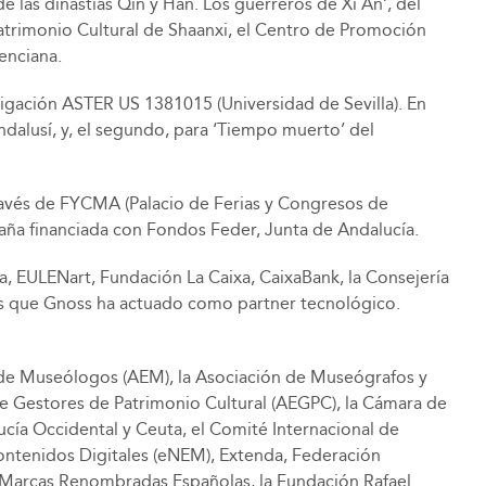
e las dinastías Qin y Han. Los guerreros de Xi An’, del
Patrimonio Cultural de Shaanxi, el Centro de Promoción
enciana.
gación ASTER US 1381015 (Universidad de Sevilla). En
ndalusí, y, el segundo, para ‘Tiempo muerto’ del
avés de FYCMA (Palacio de Ferias y Congresos de
paña financiada con Fondos Feder, Junta de Andalucía.
ja, EULENart, Fundación La Caixa, CaixaBank, la Consejería
ras que Gnoss ha actuado como partner tecnológico.
a de Museólogos (AEM), la Asociación de Museógrafos y
e Gestores de Patrimonio Cultural (AEGPC), la Cámara de
cía Occidental y Ceuta, el Comité Internacional de
ntenidos Digitales (eNEM), Extenda, Federación
 Marcas Renombradas Españolas, la Fundación Rafael