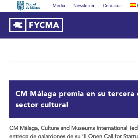
Saltar
Media
Newsletter
Contactar
al
contenido
CM Málaga premia en su tercera e
sector cultural
CM Málaga, Culture and Museums International Tech
entrega de galardones de su ‘II Open Call for Start