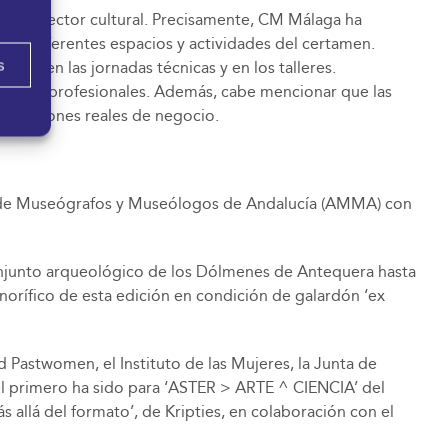
ra el sector cultural. Precisamente, CM Málaga ha
 los diferentes espacios y actividades del certamen.
s
o, en las jornadas técnicas y en los talleres.
e 1.300 profesionales. Además, cabe mencionar que las
as opciones reales de negocio.
n de Museógrafos y Museólogos de Andalucía (AMMA) con
conjunto arqueológico de los Dólmenes de Antequera hasta
orífico de esta edición en condición de galardón ‘ex
d Pastwomen, el Instituto de las Mujeres, la Junta de
 el primero ha sido para ‘ASTER > ARTE ^ CIENCIA’ del
allá del formato’, de Kripties, en colaboración con el