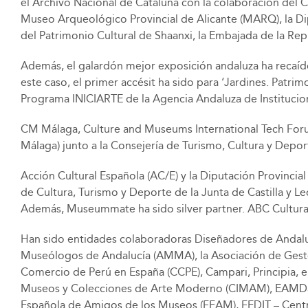
el Archivo Nacional de Cataluña con la colaboración del Col
Museo Arqueológico Provincial de Alicante (MARQ), la Dip
del Patrimonio Cultural de Shaanxi, la Embajada de la Re
Además, el galardón mejor exposición andaluza ha recaíd
este caso, el primer accésit ha sido para ‘Jardines. Patr
Programa INICIARTE de la Agencia Andaluza de Institucio
CM Málaga, Culture and Museums International Tech Foru
Málaga) junto a la Consejería de Turismo, Cultura y Depo
Acción Cultural Española (AC/E) y la Diputación Provincia
de Cultura, Turismo y Deporte de la Junta de Castilla y
Además, Museummate ha sido silver partner. ABC Cultural
Han sido entidades colaboradoras Diseñadores de Andaluc
Museólogos de Andalucía (AMMA), la Asociación de Gestor
Comercio de Perú en España (CCPE), Campari, Principia, e
Museos y Colecciones de Arte Moderno (CIMAM), EAMDálag
Española de Amigos de los Museos (FEAM), FEDIT – Centr