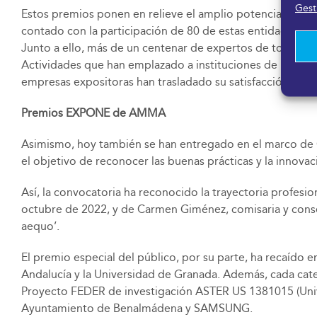
Gesti
Estos premios ponen en relieve el amplio potencial de la
contado con la participación de 80 de estas entidades qu
Junto a ello, más de un centenar de expertos de todo el m
Actividades que han emplazado a instituciones de más de 
empresas expositoras han trasladado su satisfacción a la 
Premios EXPONE de AMMA
Asimismo, hoy también se han entregado en el marco d
el objetivo de reconocer las buenas prácticas y la innova
Así, la convocatoria ha reconocido la trayectoria profes
octubre de 2022, y de Carmen Giménez, comisaria y conser
aequo’.
El premio especial del público, por su parte, ha recaído e
Andalucía y la Universidad de Granada. Además, cada cate
Proyecto FEDER de investigación ASTER US 1381015 (Univer
Ayuntamiento de Benalmádena y SAMSUNG.