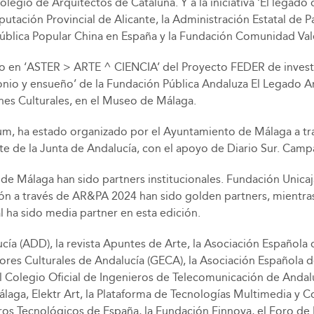
egio de Arquitectos de Cataluña. Y a la iniciativa ‘El legado d
utación Provincial de Alicante, la Administración Estatal de 
pública Popular China en España y la Fundación Comunidad Val
o en ‘ASTER > ARTE ^ CIENCIA’ del Proyecto FEDER de investi
imonio y ensueño’ de la Fundación Pública Andaluza El Legado A
nes Culturales, en el Museo de Málaga.
m, ha estado organizado por el Ayuntamiento de Málaga a tr
rte de la Junta de Andalucía, con el apoyo de Diario Sur. Cam
l de Málaga han sido partners institucionales. Fundación Unica
 León a través de AR&PA 2024 han sido golden partners, mient
 ha sido media partner en esta edición.
ía (ADD), la revista Apuntes de Arte, la Asociación Español
es Culturales de Andalucía (GECA), la Asociación Española d
l Colegio Oficial de Ingenieros de Telecomunicación de Andalu
a, Elektr Art, la Plataforma de Tecnologías Multimedia y Co
os Tecnológicos de España, la Fundación Finnova, el Foro de