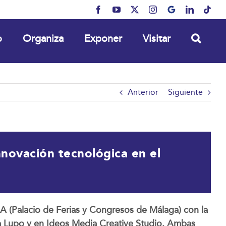
Facebook
YouTube
X
Instagram
MyBusiness
LinkedIn
Tikt
o
Organiza
Exponer
Visitar
Anterior
Siguiente
novación tecnológica en el
 (Palacio de Ferias y Congresos de Málaga) con la
lfa Lupo y en Ideos Media Creative Studio. Ambas