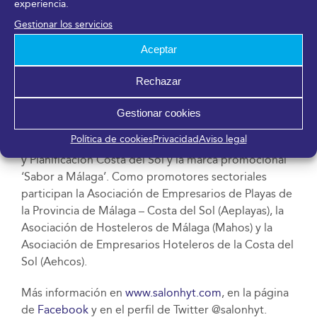
experiencia.
H&T está organizado por FYCMA (Palacio de Ferias y
Gestionar los servicios
Congresos de Málaga) del Ayuntamiento de Málaga.
Aceptar
La Consejería de Turismo, Cultura y Deporte de la
Junta de Andalucía es Premium Partner. Tiene como
Rechazar
promotores institucionales al Área de Promoción de
la Ciudad y Captación de Inversiones, y al Área de
Gestionar cookies
Turismo del Ayuntamiento de Málaga; así como a la
Política de cookies
Privacidad
Aviso legal
Diputación Provincial de Málaga a través de Turismo
y Planificación Costa del Sol y la marca promocional
‘Sabor a Málaga’. Como promotores sectoriales
participan la Asociación de Empresarios de Playas de
la Provincia de Málaga – Costa del Sol (Aeplayas), la
Asociación de Hosteleros de Málaga (Mahos) y la
Asociación de Empresarios Hoteleros de la Costa del
Sol (Aehcos).
Más información en
www.salonhyt.com
, en la página
de
Facebook
y en el perfil de Twitter @salonhyt.