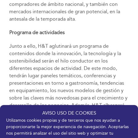
compradores de ámbito nacional, y también con
mercados internacionales de gran potencial, en la
antesala de la temporada alta.
Programa de actividades
Junto a ello, H&T aglutinará un programa de
contenidos donde la innovación, la tecnología y la
sostenibilidad serán el hilo conductor en los
diferentes espacios de actividad. De este modo,
tendrán lugar paneles temáticos, conferencias y
presentaciones en torno a gastronomía, tendencias
en equipamiento, los nuevos modelos de gestión y
sobre las claves más novedosas para el crecimiento y
desarrollo de los negocios. Además, H&T albergará
otras actividades como demostraciones, talleres,
AVISO USO DE COOKIES
catas o misiones comerciales internacionales para
Utilizamos cookies propias y de terceros que nos ayudan a
proporcionarte la mejor experiencia de navegación. Aceptarlas
conformar una completa agenda que cada año atrae
nos permitirá analizar el uso del sitio web y optimizar tu
a profesionales con gran potencial de compra.