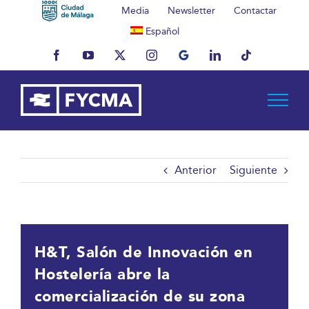
Saltar
Media
Newsletter
Contactar
al
Español
contenido
Facebook
YouTube
X
Instagram
MyBusiness
LinkedIn
Tiktok
Anterior
Siguiente
H&T, Salón de Innovación en
Hostelería abre la
comercialización de su zona