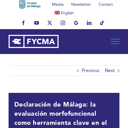
Skip
Media
Newsletter
Contact
to
English
content
Facebook
YouTube
X
Instagram
MyBusiness
LinkedIn
Tiktok
Previous
Next
Declaración de Málaga: la
evaluación morfofuncional
como herramienta clave en el