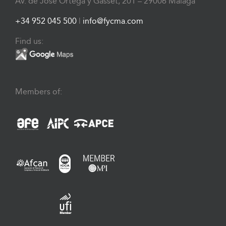
Av. de José Ortega y Gasset, 201 – 29006 Málaga
+34 952 045 500
|
info@fycma.com
Find us:
Members of: