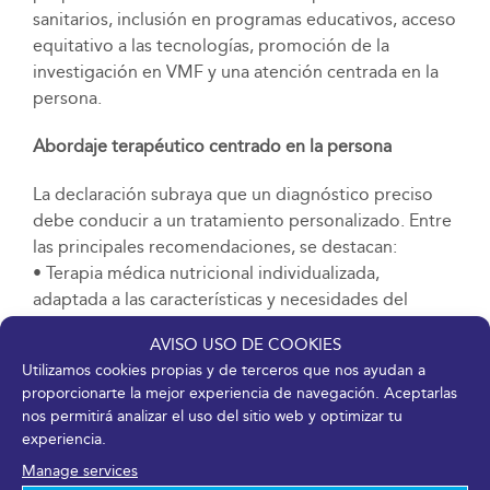
sanitarios, inclusión en programas educativos, acceso
equitativo a las tecnologías, promoción de la
investigación en VMF y una atención centrada en la
persona.
Abordaje terapéutico centrado en la persona
La declaración subraya que un diagnóstico preciso
debe conducir a un tratamiento personalizado. Entre
las principales recomendaciones, se destacan:
• Terapia médica nutricional individualizada,
adaptada a las características y necesidades del
paciente.
AVISO USO DE COOKIES
• Programas de ejercicio terapéutico, como parte del
Utilizamos cookies propias y de terceros que nos ayudan a
tratamiento clínico, orientados a recuperar masa
proporcionarte la mejor experiencia de navegación. Aceptarlas
muscular y funcionalidad.
nos permitirá analizar el uso del sitio web y optimizar tu
• Enfoque interdisciplinar, que combine la
experiencia.
experiencia de nutricionistas, médicos,
Manage services
rehabilitadores y otros profesionales, integrando el