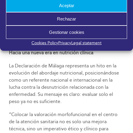
componente biopsicosocial de cada caso.
Aceptar
Este modelo asegura que la atención nutricional se
Rechazar
base no solo en datos instrumentales, sino también
Gestionar cookies
en aspectos como la calidad de vida, el contexto
clínico del paciente y su adherencia terapéutica.
Cookies Policy
Privacy
Legal statement
Hacia una nueva era en nutrición clínica
La Declaración de Málaga representa un hito en la
evolución del abordaje nutricional, posicionándose
como un referente nacional e internacional en la
lucha contra la desnutrición relacionada con la
enfermedad. Su mensaje es claro: evaluar solo el
peso ya no es suficiente.
“Colocar la valoración morfofuncional en el centro
de la atención sanitaria no es solo una mejora
técnica, sino un imperativo ético y clínico para