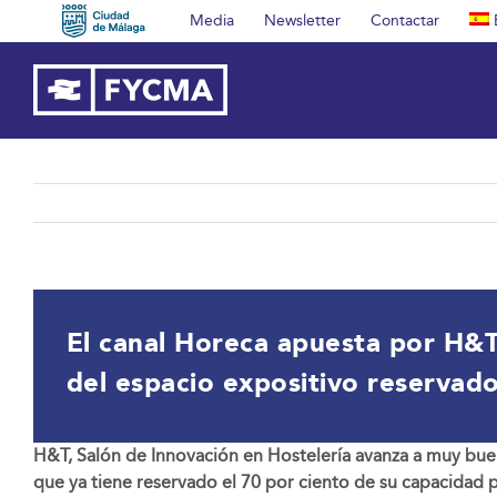
Saltar
Media
Newsletter
Contactar
al
contenido
El canal Horeca apuesta por H&T 
del espacio expositivo reservad
H&T, Salón de Innovación en Hostelería avanza a muy buen
que ya tiene reservado el 70 por ciento de su capacidad p