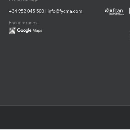
+34 952 045 500
|
info@fycma.com
Encuéntranos: