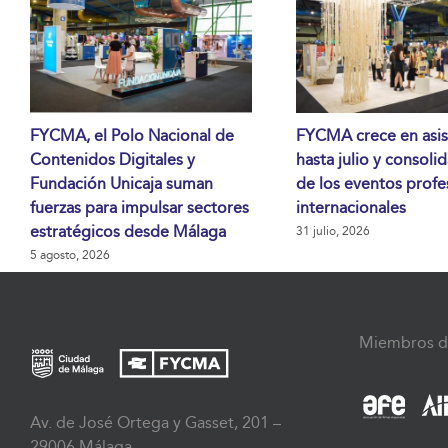
FYCMA, el Polo Nacional de
FYCMA crece en asis
Contenidos Digitales y
hasta julio y consoli
Fundación Unicaja suman
de los eventos profe
fuerzas para impulsar sectores
internacionales
estratégicos desde Málaga
31 julio, 2026
5 agosto, 2026
Miembros d
Av. de José Ortega y Gasset, 201 –
29006 Málaga