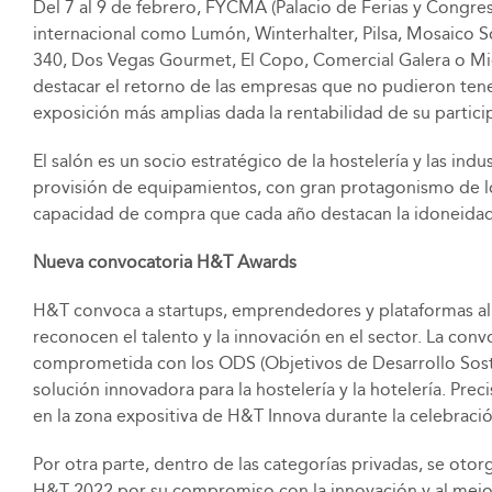
Del 7 al 9 de febrero, FYCMA (Palacio de Ferias y Congres
internacional como Lumón, Winterhalter, Pilsa, Mosaico S
340, Dos Vegas Gourmet, El Copo, Comercial Galera o Mie
destacar el retorno de las empresas que no pudieron tene
exposición más amplias dada la rentabilidad de su partic
El salón es un socio estratégico de la hostelería y las in
provisión de equipamientos, con gran protagonismo de los 
capacidad de compra que cada año destacan la idoneidad 
Nueva convocatoria H&T Awards
H&T convoca a startups, emprendedores y plataformas al se
reconocen el talento y la innovación en el sector. La conv
comprometida con los ODS (Objetivos de Desarrollo Sosten
solución innovadora para la hostelería y la hotelería. Pr
en la zona expositiva de H&T Innova durante la celebració
Por otra parte, dentro de las categorías privadas, se otor
H&T 2022 por su compromiso con la innovación y al mejor