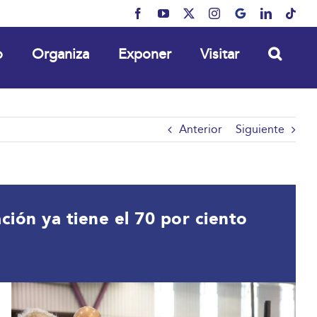
Facebook
YouTube
X
Instagram
MyBusiness
LinkedIn
Tikt
o
Organiza
Exponer
Visitar
Anterior
Siguiente
ión ya tiene el 70 por ciento