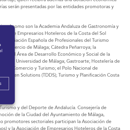
rías serán presentadas por las entidades promotoras y
acional como son la Academia Andaluza de Gastronomía y
ación de Empresarios Hoteleros de la Costa del Sol
la Asociación Española de Profesionales del Turismo
a
de Comercio de Málaga; Cátedra Peñarroya; la
el
AT); el Área de Desarrollo Económico y Social de la
mo de la Universidad de Málaga; Gastroarte; Hostelería de
dustria, Comercio y Turismo; el Polo Nacional de
ata Driven Solutions (TDDS); Turismo y Planificación Costa
s
 Turismo y del Deporte de Andalucía. Consejería de
omoción de la Ciudad del Ayuntamiento de Málaga,
mo promotores sectoriales participan la Asociación de
hos) y la Asociación de Empresarios Hoteleros de la Costa