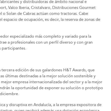
fabricantes y distribuidoras de ámbito nacional e
t, Valco Iberia, Cristalvaro, Distribuciones Gourmet
el o Solan de Cabras actúan como tractoras. Cabe
l espacio de ocupación, es decir, la reserva de zonas de
oveedor especializado más completo y variado para la
rae a profesionales con un perfil diverso y con gran
participantes.
 la tercera edición de sus galardones H&T Awards, que
tas últimas destinadas a la mejor solución sostenible y
 mejor empresa internacionalizada del sector y a la mejor
tendrán la oportunidad de exponer su solución o prototipo
 diciembre.
tica y disruptiva en Andalucía, a la empresa expositora de
 startup, quien recibirá además una dotación económica