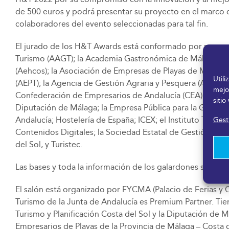
de 500 euros y podrá presentar su proyecto en el marco d
colaboradores del evento seleccionadas para tal fin.
El jurado de los H&T Awards está conformado por represe
Turismo (AAGT); la Academia Gastronómica de Málaga; la 
(Aehcos); la Asociación de Empresas de Playas de Málaga
Util
(AEPT); la Agencia de Gestión Agraria y Pesquera (AGAPA
mejo
Confederación de Empresarios de Andalucía (CEA); la Conf
sitio
Diputación de Málaga; la Empresa Pública para la Gestión
Gesti
Andalucía; Hostelería de España; ICEX; el Instituto Tecnol
Contenidos Digitales; la Sociedad Estatal de Gestión de la
del Sol, y Turistec.
Las bases y toda la información de los galardones se pue
El salón está organizado por FYCMA (Palacio de Ferias y 
Turismo de la Junta de Andalucía es Premium Partner. Ti
Turismo y Planificación Costa del Sol y la Diputación de
Empresarios de Playas de la Provincia de Málaga – Costa 