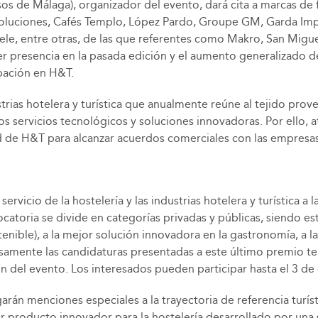
os de Málaga), organizador del evento, dará cita a marcas de 
oluciones, Cafés Templo, López Pardo, Groupe GM, Garda Impor
le, entre otras, de las que referentes como Makro, San Migu
r presencia en la pasada edición y el aumento generalizado de
ipación en H&T.
dustrias hotelera y turística que anualmente reúne al tejido pr
servicios tecnológicos y soluciones innovadoras. Por ello, at
de H&T para alcanzar acuerdos comerciales con las empresas 
rvicio de la hostelería y las industrias hotelera y turística a
ocatoria se divide en categorías privadas y públicas, siendo es
ible), a la mejor solución innovadora en la gastronomía, a la
ecisamente las candidaturas presentadas a este último premio 
n del evento. Los interesados pueden participar hasta el 3 de
garán menciones especiales a la trayectoria de referencia turís
 producto innovador para la hostelería desarrollado por una