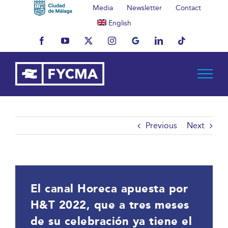
Skip
Media
Newsletter
Contact
to
English
content
Facebook
YouTube
X
Instagram
MyBusiness
LinkedIn
Tiktok
Previous
Next
El canal Horeca apuesta por
H&T 2022, que a tres meses
de su celebración ya tiene el