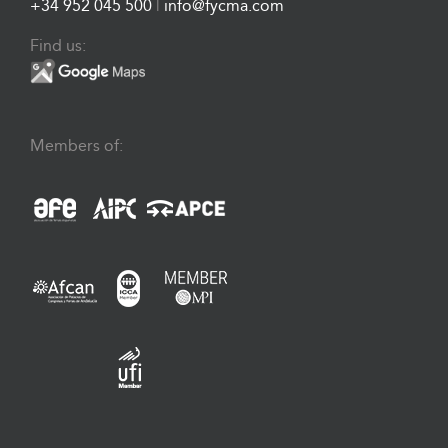
+34 952 045 500
|
info@fycma.com
Find us:
Members of: