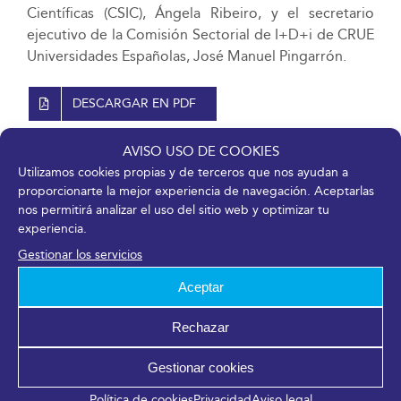
Científicas (CSIC), Ángela Ribeiro, y el secretario
ejecutivo de la Comisión Sectorial de I+D+i de CRUE
Universidades Españolas, José Manuel Pingarrón.
DESCARGAR EN PDF
AVISO USO DE COOKIES
19 junio, 2018
Utilizamos cookies propias y de terceros que nos ayudan a
proporcionarte la mejor experiencia de navegación. Aceptarlas
nos permitirá analizar el uso del sitio web y optimizar tu
experiencia.
¡Comparte en tus redes sociales!
Gestionar los servicios
Facebook
X
LinkedIn
WhatsApp
Telegram
Pinterest
Correo
Aceptar
electrónico
Rechazar
Gestionar cookies
Artículos relacionados
Política de cookies
Privacidad
Aviso legal