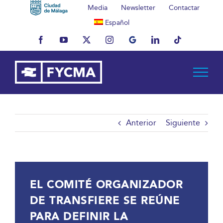
Saltar
Media
Newsletter
Contactar
al
Español
contenido
Facebook
YouTube
X
Instagram
MyBusiness
LinkedIn
Tiktok
Anterior
Siguiente
EL COMITÉ ORGANIZADOR
DE TRANSFIERE SE REÚNE
PARA DEFINIR LA