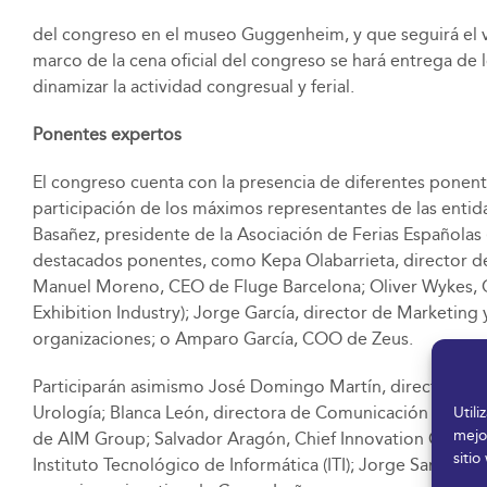
del congreso en el museo Guggenheim, y que seguirá el vie
marco de la cena oficial del congreso se hará entrega de
dinamizar la actividad congresual y ferial.
Ponentes expertos
El congreso cuenta con la presencia de diferentes ponente
participación de los máximos representantes de las entid
Basañez, presidente de la Asociación de Ferias Españolas
destacados ponentes, como Kepa Olabarrieta, director d
Manuel Moreno, CEO de Fluge Barcelona; Oliver Wykes, C
Exhibition Industry); Jorge García, director de Marketing
organizaciones; o Amparo García, COO de Zeus.
Participarán asimismo José Domingo Martín, director ej
Urología; Blanca León, directora de Comunicación y Relac
Util
mejo
de AIM Group; Salvador Aragón, Chief Innovation Officer y
sitio
Instituto Tecnológico de Informática (ITI); Jorge Sanz, D