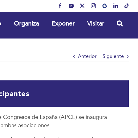
Facebook
YouTube
X
Instagram
MyBusiness
LinkedIn
Tikt
o
Organiza
Exponer
Visitar
Anterior
Siguiente
cipantes
 de Congresos de España (APCE) se inaugura
re ambas asociaciones