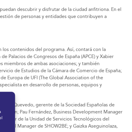
edan descubrir y disfrutar de la ciudad anfitriona. En el
gestión de personas y entidades que contribuyen a
n los contenidos del programa. Así, contará con la
ón de Palacios de Congresos de España (APCE) y Xabier
ones miembros de ambas asociaciones; y también
ervicio de Estudios de la Cámara de Comercio de España;
e Europa de UFI (The Global Association of the
specialista en desarrollo de personas, equipos y
); Raúl Quevedo, gerente de la Sociedad Españolas de
a Dirección; Pau Fernández, Business Development Manager
a
el
director de la Unidad de Servicios Tecnológicos del
ents General Manager de SHOW2BE; y Gaizka Aseguinolaza,