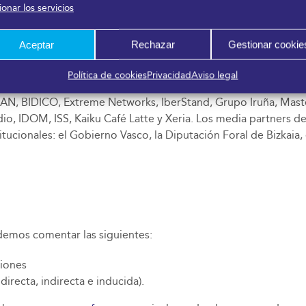
onar los servicios
Aceptar
Rechazar
Gestionar cookie
Política de cookies
Privacidad
Aviso legal
nstituciones. En la categoría Platino: ASCÉNDER, BOSCH, FL
MAN, BIDICO, Extreme Networks, IberStand, Grupo Iruña, Master
 IDOM, ISS, Kaiku Café Latte y Xeria. Los media partners de
tucionales: el Gobierno Vasco, la Diputación Foral de Bizkaia
odemos comentar las siguientes:
ciones
irecta, indirecta e inducida).