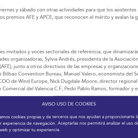
rnes y sábado con otras actividades para que los asistentes pu
 los premios AFE y APCE, que reconocen el mérito y avalan la 
s invitados y voces sectoriales de referencia, que dinamizará
ades organizadoras, Sylvia Andrés, presidenta de la Asociaci
 (AFE), junto a otros directivos de las empresas y organizaci
e Bilbao Convention Bureau; Manuel Valero, economista del S
OO de Wind Europe; Nick Dugdale-Moore, director regional d
 y Comercial del Valencia C.F.; Pedo Pablo Ramos, formador y e
AVISO USO DE COOKIES
ecutivo de la Sociedad Española de Radiología Médica (SERAM
iones Institucionales de la Asociación para el Progreso de l
izamos cookies propias y de terceros que nos ayudan a proporcionarte l
r experiencia de navegación. Aceptarlas nos permitirá analizar el uso d
 profesor de Innovación de IE Business School; Javier Llácer, 
 web y optimizar tu experiencia.
irector Data Services de Integra Tecnología; Raúl Calleja, Ev