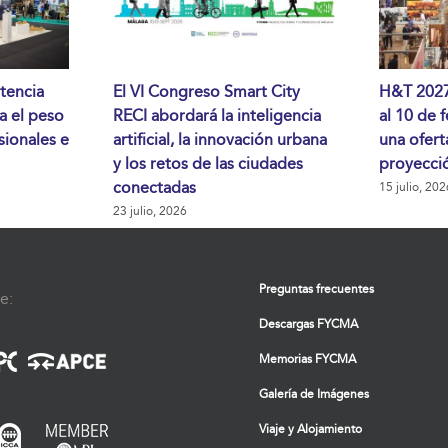
tencia
El VI Congreso Smart City
H&T 2027 
da el peso
RECI abordará la inteligencia
al 10 de 
sionales e
artificial, la innovación urbana
una ofert
y los retos de las ciudades
proyecció
conectadas
15 julio, 202
23 julio, 2026
Preguntas frecuentes
e:
Descargas FYCMA
Memorias FYCMA
Galería de Imágenes
Viaje y Alojamiento