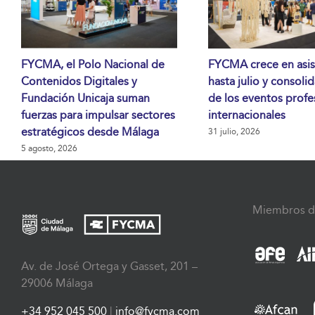
FYCMA, el Polo Nacional de
FYCMA crece en asis
Contenidos Digitales y
hasta julio y consoli
Fundación Unicaja suman
de los eventos profe
fuerzas para impulsar sectores
internacionales
estratégicos desde Málaga
31 julio, 2026
5 agosto, 2026
Miembros d
Av. de José Ortega y Gasset, 201 –
29006 Málaga
+34 952 045 500
|
info@fycma.com