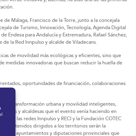
zación.
 de Málaga, Francisco de la Torre, junto a la concejala
cejala de Turismo, Innovación, Tecnología, Agenda Digital
l de Endesa para Andalucía y Extremadura, Rafael Sánchez,
e de la Red Innpulso y alcalde de Viladecans.
icas de movilidad más ecológicas y eficientes, sino que
 de medidas innovadoras que buscan reducir la huella de
nfrentados, oportunidades de financiación, colaboraciones
r una transformación urbana y movilidad inteligentes,
a
 alcaldes y alcaldesas que el evento venía haciendo en
el
ado por las redes Innpulso y RECI y la Fundación COTEC
s contenidos dirigidos a los territorios serán la
nicos de ayuntamientos y diputaciones provinciales que