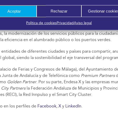
de Ciudades Inteligentes (RECI).
Aceptar
Rechazar
Gestionar cookie
Política de cookies
Privacidad
Aviso legal
enidos que busca ofrecer soluciones innovadoras a los grande
as, la modernización de los servicios públicos para la ciudadan
la eficiencia en el alumbrado público o los puertos verdes.
entidades de diferentes ciudades y países para compartir, anal
l global, siendo la sostenibilidad el eje transversal del progra
lacio de Ferias y Congresos de Málaga), del Ayuntamiento de
a Junta de Andalucía y de Telefónica como
Premium Partners
d
como
Golden Partner
. Por su parte, Endesa X y las empresas m
n
City Partners
la Federación Andaluza de Municipios y Provinci
s (RECI), la Red Innpulso y el Smart City Cluster.
mo en los perfiles de
Facebook
,
X
y
LinkedIn
.