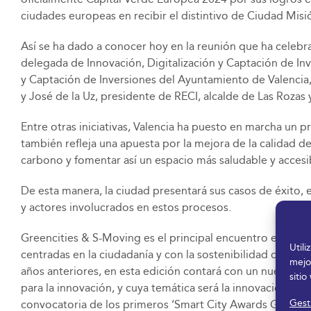
ciudades europeas en recibir el distintivo de Ciudad Mi
Así se ha dado a conocer hoy en la reunión que ha celebra
delegada de Innovación, Digitalización y Captación de Inv
y Captación de Inversiones del Ayuntamiento de Valencia,
y José de la Uz, presidente de RECI, alcalde de Las Rozas 
Entre otras iniciativas, Valencia ha puesto en marcha un
también refleja una apuesta por la mejora de la calidad 
carbono y fomentar así un espacio más saludable y accesi
De esta manera, la ciudad presentará sus casos de éxito,
y actores involucrados en estos procesos.
Greencities & S-Moving es el principal encuentro en Espa
Util
centradas en la ciudadanía y con la sostenibilidad como ej
mejo
años anteriores, en esta edición contará con un nuevo e
sitio
para la innovación, y cuya temática será la innovación com
Gesti
convocatoria de los primeros ‘Smart City Awards Greencit