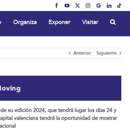
Facebook
YouTube
X
Instagram
MyBusiness
LinkedIn
Tikt
o
Organiza
Exponer
Visitar
Anterior
Siguiente
Moving
de su edición 2024, que tendrá lugar los días 24 y
apital valenciana tendrá la oportunidad de mostrar
acional