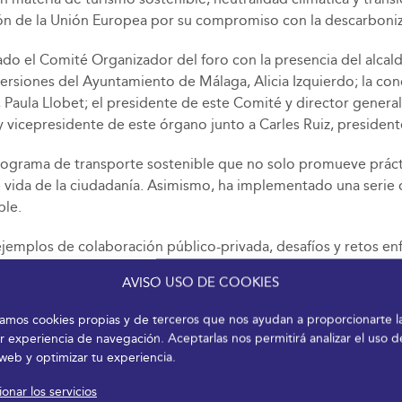
sión de la Unión Europea por su compromiso con la descarboni
do el Comité Organizador del foro con la presencia del alcalde
ersiones del Ayuntamiento de Málaga, Alicia Izquierdo; la con
 Paula Llobet; el presidente de este Comité y director genera
y vicepresidente de este órgano junto a Carles Ruiz, president
 programa de transporte sostenible que no solo promueve práct
de vida de la ciudadanía. Asimismo, ha implementado una serie
ble.
 ejemplos de colaboración público-privada, desafíos y retos e
AVISO USO DE COOKIES
ña que conecta a los actores públicos y privados para impulsa
izamos cookies propias y de terceros que nos ayudan a proporcionarte l
e principal. En este sentido, y en línea con la convocatoria de
r experiencia de navegación. Aceptarlas nos permitirá analizar el uso d
ncuentro exclusivamente para regidores y regidoras coorganiz
 web y optimizar tu experiencia.
o respuesta a los grandes desafíos que viven las ciudades. Otro
onar los servicios
ies & S-Moving’ y la tercera edición del encuentro entre téc