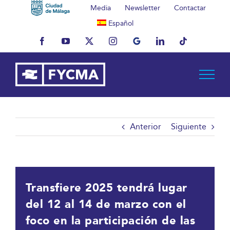
Saltar
Media
Newsletter
Contactar
al
Español
contenido
Facebook
YouTube
X
Instagram
MyBusiness
LinkedIn
Tiktok
Anterior
Siguiente
Transfiere 2025 tendrá lugar
del 12 al 14 de marzo con el
foco en la participación de las