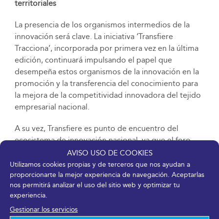
territoriales
La presencia de los organismos intermedios de la
innovación será clave. La iniciativa ‘Transfiere
Tracciona’, incorporada por primera vez en la última
edición, continuará impulsando el papel que
desempeña estos organismos de la innovación en la
promoción y la transferencia del conocimiento para
la mejora de la competitividad innovadora del tejido
empresarial nacional.
A su vez, Transfiere es punto de encuentro del
ecosistema de innovación nacional, ya que el foro
aglutina y pone en común las distintas políticas
AVISO USO DE COOKIES
territoriales en materia de innovación a través de la
Utilizamos cookies propias y de terceros que nos ayudan a
proporcionarte la mejor experiencia de navegación. Aceptarlas
participación de las comunidades autónomas del
nos permitirá analizar el uso del sitio web y optimizar tu
país, que acceden a oportunidades de colaboración
experiencia.
entre las distintas regiones y la iniciativa privada, a las
Gestionar los servicios
que se suman ayuntamientos y diputaciones.