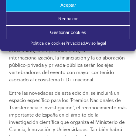
Aceptar
Contenido y áreas temáticas
Rechazar
El programa de contenidos de Transfiere 2025
dispondrá de una especializada zona expositiva,
Gestionar cookies
áreas de networking y un amplio programa de
paneles temáticos y ponencias. La innovación abierta,
Política de cookies
Privacidad
Aviso legal
la inversión, el emprendimiento, la
internacionalización, la financiación y la colaboración
público-privada y privada-pública serán los ejes
vertebradores del evento con mayor contenido
asociado al ecosistema I+D+i nacional.
Entre las novedades de esta edición, se incluirá un
espacio específico para los ‘Premios Nacionales de
Transferencia e Investigación’, el reconocimiento más
importante de España en el ámbito de la
investigación científica que organiza el Ministerio de
Ciencia, Innovación y Universidades. También habrá