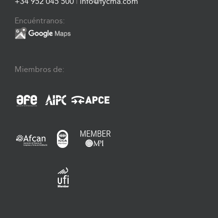
+34 952 045 500
|
info@fycma.com
Encuéntranos:
Miembros de: