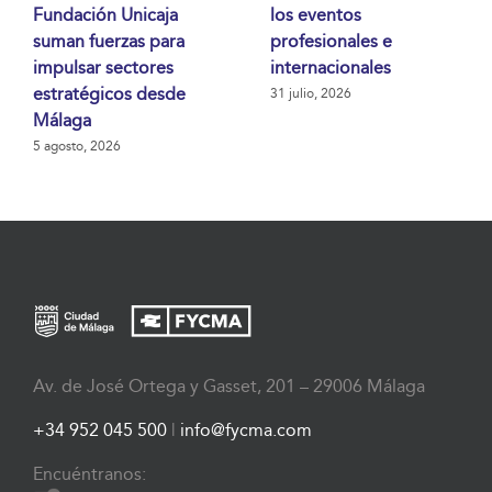
Fundación Unicaja
los eventos
suman fuerzas para
profesionales e
impulsar sectores
internacionales
estratégicos desde
31 julio, 2026
Málaga
5 agosto, 2026
Av. de José Ortega y Gasset, 201 – 29006 Málaga
+34 952 045 500
|
info@fycma.com
Encuéntranos: