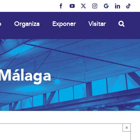
Facebook
YouTube
X
Instagram
MyBusiness
LinkedIn
Tikt
o
Organiza
Exponer
Visitar
 Málaga
×