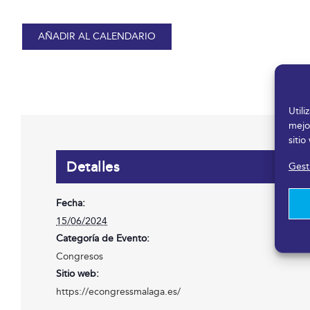
AÑADIR AL CALENDARIO
Util
mejo
sitio
Detalles
Gesti
Fecha:
15/06/2024
Categoría de Evento:
Congresos
Sitio web:
https://econgressmalaga.es/