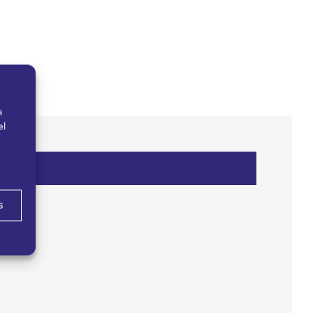
a
el
s