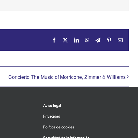
Facebook
X
LinkedIn
WhatsApp
Telegram
Pinterest
Correo
electrón
Concierto The Music of Morricone, Zimmer & Williams
Aviso legal
Privacidad
Política de cookies