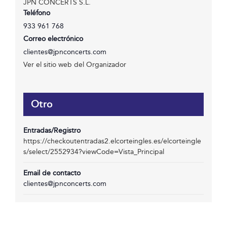
JPN CONCERTS S.L.
Teléfono
933 961 768
Correo electrónico
clientes@jpnconcerts.com
Ver el sitio web del Organizador
Otro
Entradas/Registro
https://checkoutentradas2.elcorteingles.es/elcorteingle
s/select/2552934?viewCode=Vista_Principal
Email de contacto
clientes@jpnconcerts.com