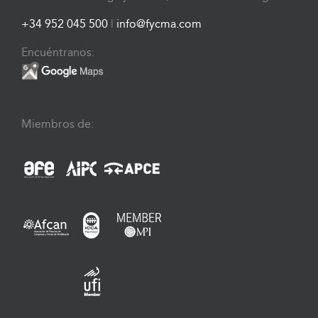
+34 952 045 500
|
info@fycma.com
Encuéntranos:
Miembros de: