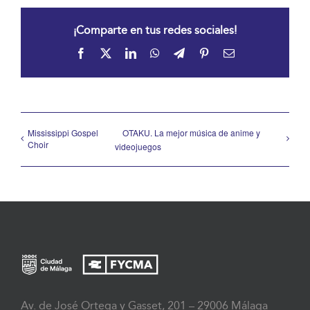
¡Comparte en tus redes sociales!
Facebook
X
LinkedIn
WhatsApp
Telegram
Pinterest
Correo
electrónico
Mississippi Gospel
OTAKU. La mejor música de anime y
Choir
videojuegos
Av. de José Ortega y Gasset, 201 – 29006 Málaga