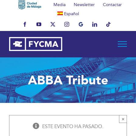
Saltar
Media
Newsletter
Contactar
al
Español
contenido
Facebook
YouTube
X
Instagram
MyBusiness
LinkedIn
Tiktok
ABBA Tribute
×
ESTE EVENTO HA PASADO.