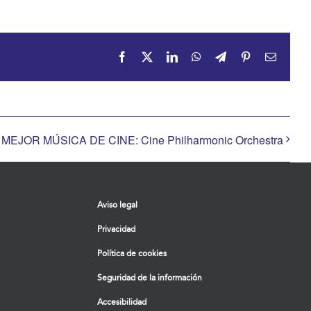
Facebook
X
LinkedIn
WhatsApp
Telegram
Pinterest
Correo
electrón
 MEJOR MÚSICA DE CINE: Cine Philharmonic Orchestra
Aviso legal
Privacidad
Política de cookies
Seguridad de la información
Accesibilidad