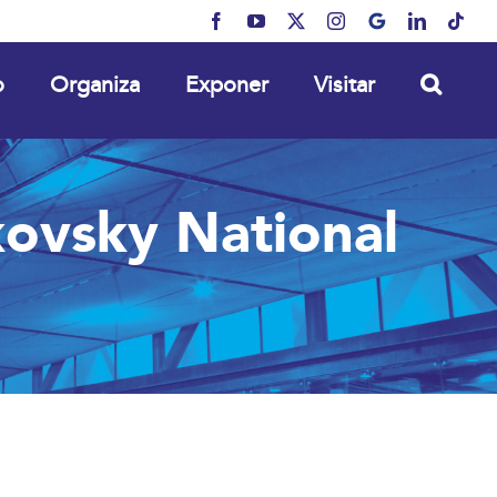
Facebook
YouTube
X
Instagram
MyBusiness
LinkedIn
Tikt
o
Organiza
Exponer
Visitar
ovsky National