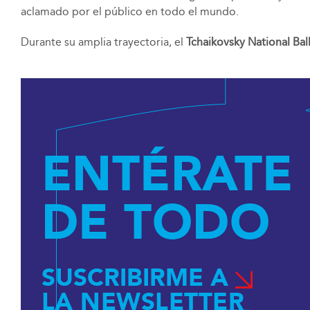
aclamado por el público en todo el mundo.
Durante su amplia trayectoria, el
Tchaikovsky National Bal
ENTÉRATE
DE TODO
SUSCRIBIRME A
LA NEWSLETTER