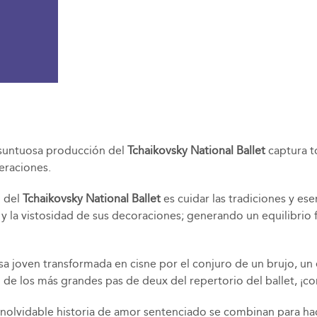
ta suntuosa producción del
Tchaikovsky National Ballet
captura to
eraciones.
l del
Tchaikovsky National Ballet
es cuidar las tradiciones y ese
 y la vistosidad de sus decoraciones; generando un equilibrio 
sa joven transformada en cisne por el conjuro de un brujo, un
o de los más grandes pas de deux del repertorio del ballet, ¡c
inolvidable historia de amor sentenciado se combinan para h