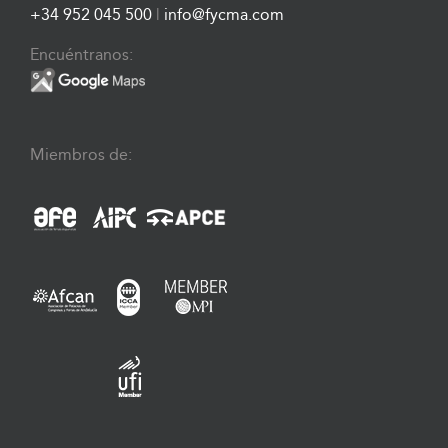
+34 952 045 500
|
info@fycma.com
Encuéntranos:
Miembros de: