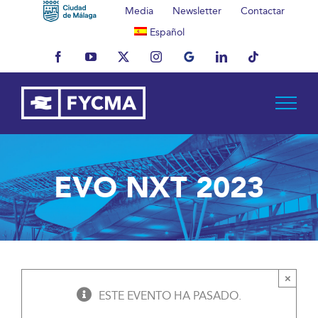
Saltar
Media
Newsletter
Contactar
al
Español
contenido
Facebook
YouTube
X
Instagram
MyBusiness
LinkedIn
Tiktok
EVO NXT 2023
×
ESTE EVENTO HA PASADO.