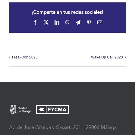
¡Comparte en tus redes sociales!
Facebook
X
LinkedIn
WhatsApp
Telegram
Pinterest
Correo
electrónico
FreakCon 2023
Wake Up Call 2023
Av. de José Ortega y Gasset, 201 – 29006 Málaga