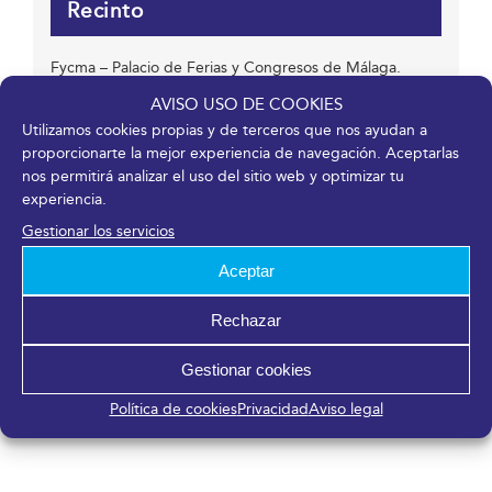
Recinto
Fycma – Palacio de Ferias y Congresos de Málaga.
Avenida Ortega y Gasset, 201
AVISO USO DE COOKIES
Málaga
,
Málaga
29006
España
Utilizamos cookies propias y de terceros que nos ayudan a
proporcionarte la mejor experiencia de navegación. Aceptarlas
nos permitirá analizar el uso del sitio web y optimizar tu
experiencia.
Organizador
Gestionar los servicios
EVO NXT
Aceptar
Teléfono
+49 231 1204 586
Rechazar
Correo electrónico
Gestionar cookies
evo-nxt@messe-dortmund.de
Ver el sitio web del Organizador
Política de cookies
Privacidad
Aviso legal