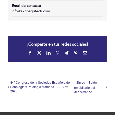
Email de contacto
info@expoagritech.com
¡Comparte en tus redes sociales!
Facebook
X
LinkedIn
WhatsApp
Telegram
Pinterest
Correo
electrónico
44º Congreso de la Sociedad Española de
Simed – Salón
Senología y Patología Mamaria – SESPM
Inmobiliario del
2026
Mediterráneo