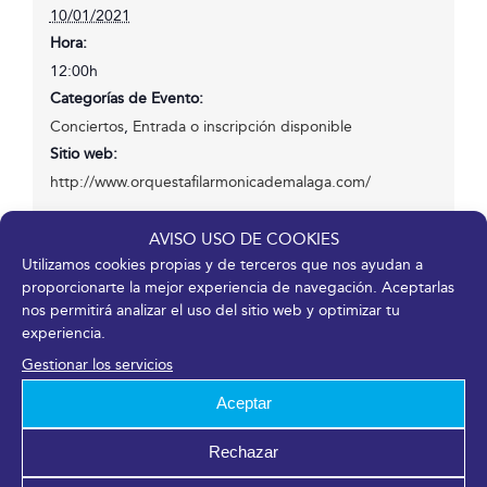
10/01/2021
Hora:
12:00h
Categorías de Evento:
Conciertos
,
Entrada o inscripción disponible
Sitio web:
http://www.orquestafilarmonicademalaga.com/
AVISO USO DE COOKIES
Utilizamos cookies propias y de terceros que nos ayudan a
proporcionarte la mejor experiencia de navegación. Aceptarlas
nos permitirá analizar el uso del sitio web y optimizar tu
¡Comparte en tus redes sociales!
experiencia.
Facebook
X
LinkedIn
WhatsApp
Telegram
Pinterest
Correo
Gestionar los servicios
electrónico
Aceptar
Rechazar
Gran Gala de Reyes
Webinar CM Málaga Cultura & Museos