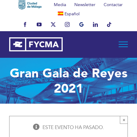
Saltar
Media
Newsletter
Contactar
al
Español
contenido
Facebook
YouTube
X
Instagram
MyBusiness
LinkedIn
Tiktok
Gran Gala de Reyes
2021
×
ESTE EVENTO HA PASADO.