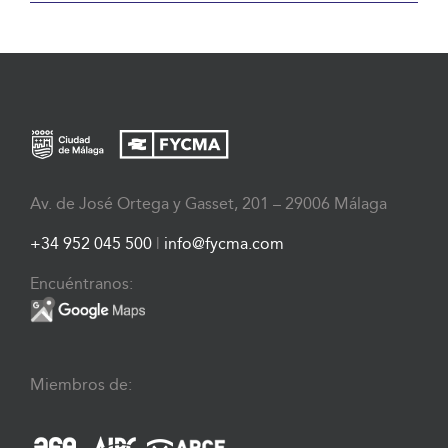
Av. de José Ortega y Gasset, 201 – 29006 Málaga
+34 952 045 500
|
info@fycma.com
Encuéntranos:
Miembros de: