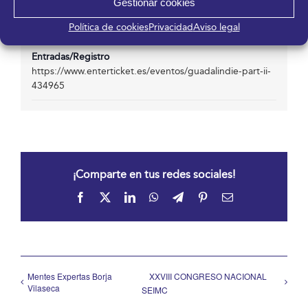
Gestionar cookies
Otro
Política de cookies
Privacidad
Aviso legal
Entradas/Registro
https://www.enterticket.es/eventos/guadalindie-part-ii-
434965
¡Comparte en tus redes sociales!
Facebook
X
LinkedIn
WhatsApp
Telegram
Pinterest
Correo
electrónico
Mentes Expertas Borja
XXVIII CONGRESO NACIONAL
Vilaseca
SEIMC