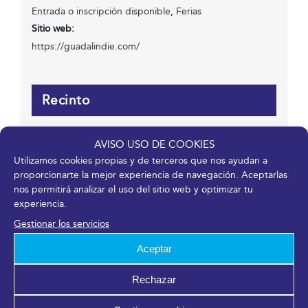
Entrada o inscripción disponible
,
Ferias
Sitio web:
https://guadalindie.com/
Recinto
Fycma – Palacio de Ferias y Congresos de Málaga.
AVISO USO DE COOKIES
Avenida Ortega y Gasset, 201
Utilizamos cookies propias y de terceros que nos ayudan a
Málaga
,
Málaga
29006
España
proporcionarte la mejor experiencia de navegación. Aceptarlas
nos permitirá analizar el uso del sitio web y optimizar tu
experiencia.
Organizador
Gestionar los servicios
Aceptar
Asociación MálagaJam
Ver el sitio web del Organizador
Rechazar