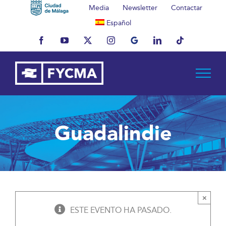
Saltar
Media
Newsletter
Contactar
al
Español
contenido
Facebook
YouTube
X
Instagram
MyBusiness
LinkedIn
Tiktok
Guadalindie
×
ESTE EVENTO HA PASADO.