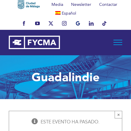
Saltar
Media
Newsletter
Contactar
al
Español
contenido
Facebook
YouTube
X
Instagram
MyBusiness
LinkedIn
Tiktok
Guadalindie
×
ESTE EVENTO HA PASADO.