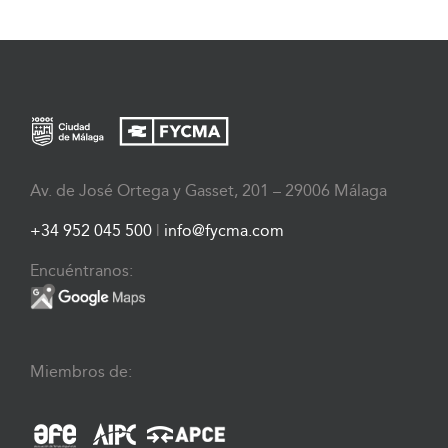
Av. de José Ortega y Gasset, 201 – 29006 Málaga
+34 952 045 500
|
info@fycma.com
Encuéntranos:
Miembros de: