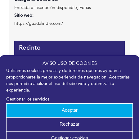
Entrada o inscripción disponible
,
Ferias
Sitio web:
https://guadalindie.com/
Recinto
AVISO USO DE COOKIES
Fycma – Palacio de Ferias y Congresos de Málaga.
Utilizamos cookies propias y de terceros que nos ayudan a
Avenida Ortega y Gasset, 201
proporcionarte la mejor experiencia de navegación. Aceptarlas
Málaga
,
Málaga
29006
España
nos permitirá analizar el uso del sitio web y optimizar tu
experiencia.
Gestionar los servicios
Organizador
Aceptar
Asociación MálagaJam
Rechazar
Ver el sitio web del Organizador
Gestionar cookies