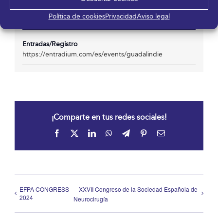
Política de cookies
Privacidad
Aviso legal
Otro
Entradas/Registro
https://entradium.com/es/events/guadalindie
¡Comparte en tus redes sociales!
Facebook
X
LinkedIn
WhatsApp
Telegram
Pinterest
Correo
electrónico
EFPA CONGRESS
XXVII Congreso de la Sociedad Española de
2024
Neurocirugía