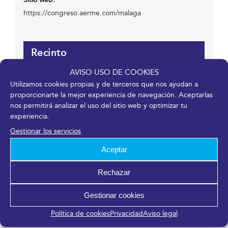
https://congreso.aerme.com/malaga
Recinto
AVISO USO DE COOKIES
Fycma – Palacio de Ferias y Congresos de Málaga.
Utilizamos cookies propias y de terceros que nos ayudan a
Avenida Ortega y Gasset, 201
proporcionarte la mejor experiencia de navegación. Aceptarlas
Málaga
,
Málaga
29006
España
nos permitirá analizar el uso del sitio web y optimizar tu
experiencia.
Gestionar los servicios
Organizador
Aceptar
Aerme
Rechazar
Teléfono
Gestionar cookies
915 220 954
Correo electrónico
Política de cookies
Privacidad
Aviso legal
secretaria@aerme.com