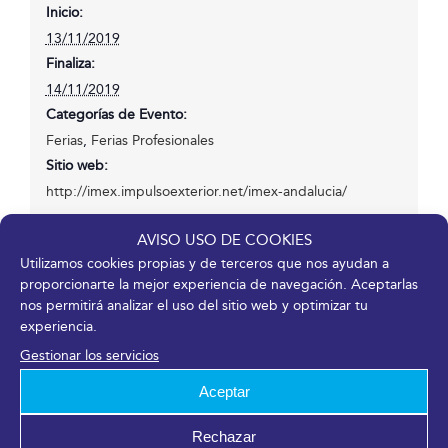
Inicio:
13/11/2019
Finaliza:
14/11/2019
Categorías de Evento:
Ferias
,
Ferias Profesionales
Sitio web:
http://imex.impulsoexterior.net/imex-andalucia/
AVISO USO DE COOKIES
Utilizamos cookies propias y de terceros que nos ayudan a
proporcionarte la mejor experiencia de navegación. Aceptarlas
nos permitirá analizar el uso del sitio web y optimizar tu
¡Comparte en tus redes sociales!
experiencia.
Facebook
X
LinkedIn
WhatsApp
Telegram
Pinterest
Correo
Gestionar los servicios
electrónico
Aceptar
Rechazar