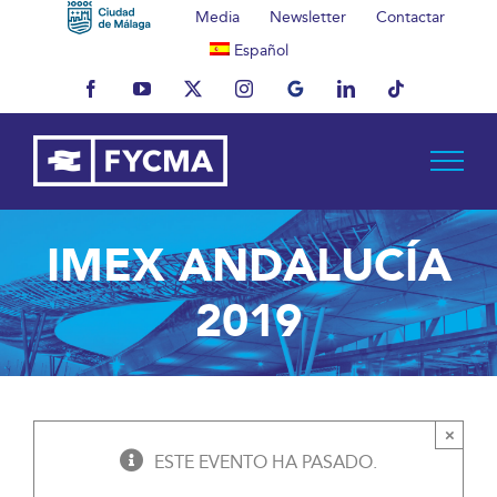
Saltar
Media
Newsletter
Contactar
al
Español
contenido
Facebook
YouTube
X
Instagram
MyBusiness
LinkedIn
Tiktok
IMEX ANDALUCÍA
2019
×
ESTE EVENTO HA PASADO.