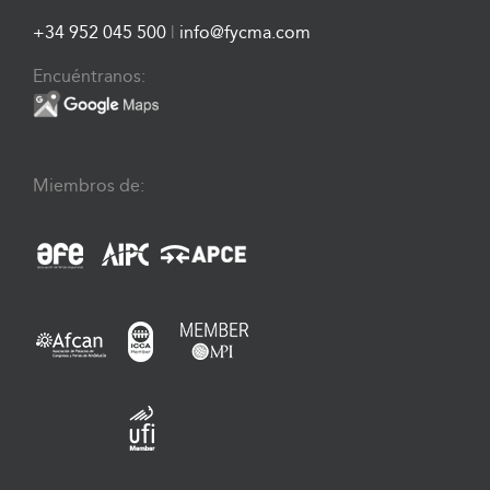
+34 952 045 500
|
info@fycma.com
Encuéntranos:
Miembros de: