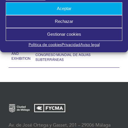
¡Comparte en tus redes sociales!
Aceptar
Facebook
X
LinkedIn
WhatsApp
Telegram
Pinterest
Correo
electrónico
Rechazar
Gestionar cookies
19TH EPA
46th CONGRESS OF INTERNATIONAL
Política de cookies
Privacidad
Aviso legal
CONGRESS
ASSOCIATION OF HYDROGEOLOGISTICS /
AND
CONGRESO MUNDIAL DE AGUAS
EXHIBITION
SUBTERRÁNEAS
Av. de José Ortega y Gasset, 201 – 29006 Málaga