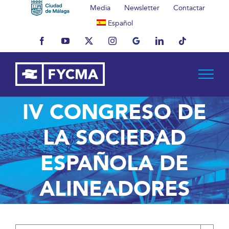
Saltar
Media
Newsletter
Contactar
al
Español
contenido
Facebook
YouTube
X
Instagram
MyBusiness
LinkedIn
Tiktok
IV CONGRESO DE
LA SOCIEDAD
ESPAÑOLA DE
ALINEADORES