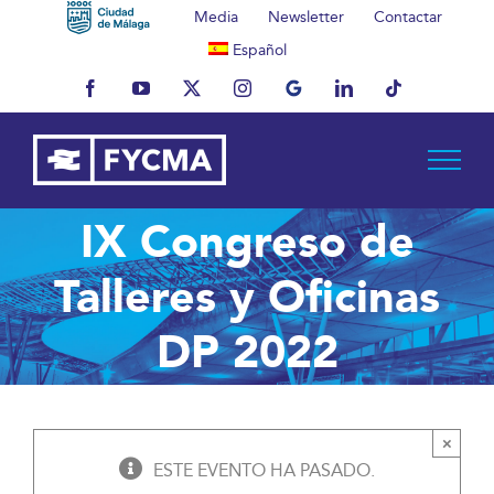
Saltar
Media
Newsletter
Contactar
al
Español
contenido
Facebook
YouTube
X
Instagram
MyBusiness
LinkedIn
Tiktok
IX Congreso de
Talleres y Oficinas
DP 2022
×
ESTE EVENTO HA PASADO.