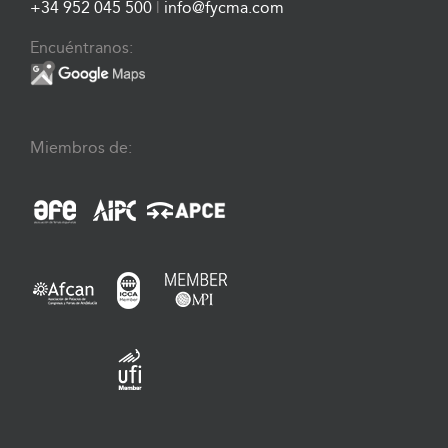
+34 952 045 500
|
info@fycma.com
Encuéntranos:
Miembros de: