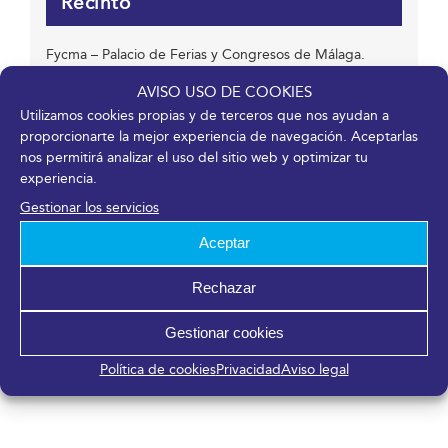
Recinto
Fycma – Palacio de Ferias y Congresos de Málaga.
Avenida Ortega y Gasset, 201
AVISO USO DE COOKIES
Málaga
,
Málaga
29006
España
Utilizamos cookies propias y de terceros que nos ayudan a
proporcionarte la mejor experiencia de navegación. Aceptarlas
nos permitirá analizar el uso del sitio web y optimizar tu
experiencia.
Organizador
Gestionar los servicios
Dipart
Aceptar
Teléfono
913 518 386
Rechazar
Correo electrónico
Gestionar cookies
dipart@dipart.es
Ver el sitio web del Organizador
Política de cookies
Privacidad
Aviso legal