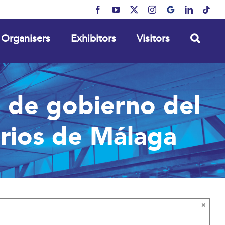
Facebook
YouTube
X
Instagram
MyBusiness
LinkedIn
Tikt
Organisers
Exhibitors
Visitors
a de gobierno del
arios de Málaga
×