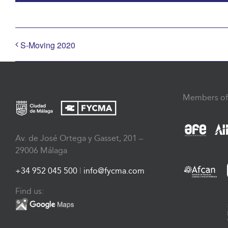
S-Moving 2020
Members of
Av. de José Ortega y Gasset, 201 –
29006 Málaga
+34 952 045 500
|
info@fycma.com
Find us: