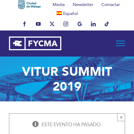
Saltar
Media
Newsletter
Contactar
al
Español
contenido
Facebook
YouTube
X
Instagram
MyBusiness
LinkedIn
Tiktok
VITUR SUMMIT
2019
×
ESTE EVENTO HA PASADO.