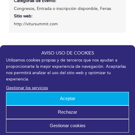
Categorías de Evento:
Congresos
,
Entrada o inscripción disponible
,
Ferias
Sitio web:
http://vitursummit.com
AVISO USO DE COOKIES
Utilizamos cookies propias y de terceros que nos ayudan a
¡Comparte en tus redes sociales!
proporcionarte la mejor experiencia de navegación. Aceptarlas
Facebook
X
LinkedIn
WhatsApp
Telegram
Pinterest
Correo
nos permitirá analizar el uso del sitio web y optimizar tu
electrónico
experiencia.
Gestionar los servicios
Aceptar
S-MOVING
CELEBRA MÁLAGA
Rechazar
Gestionar cookies