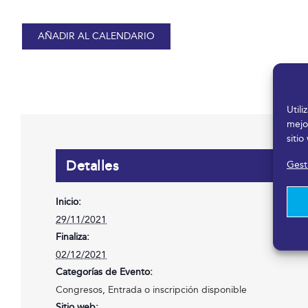
AÑADIR AL CALENDARIO
Util
mejo
sitio
Detalles
Gesti
Inicio:
29/11/2021
Finaliza:
02/12/2021
Categorías de Evento:
Congresos
,
Entrada o inscripción disponible
Sitio web: