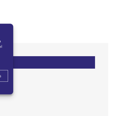
a
el
s