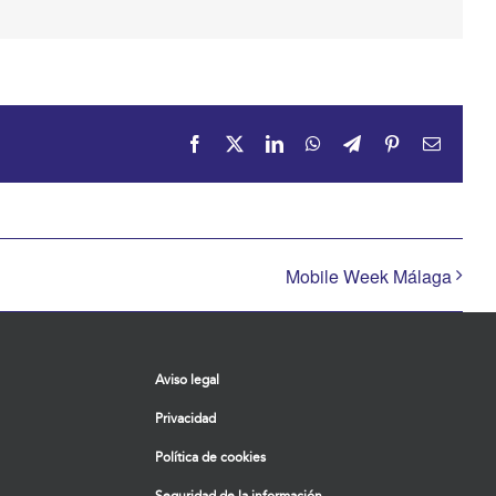
Facebook
X
LinkedIn
WhatsApp
Telegram
Pinterest
Correo
electrón
Mobile Week Málaga
Aviso legal
Privacidad
Política de cookies