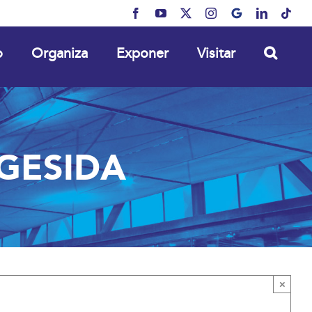
Facebook
YouTube
X
Instagram
MyBusiness
LinkedIn
Tikt
o
Organiza
Exponer
Visitar
 GESIDA
×