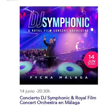
la
vista
búsqued
fecha.
de
14/06/2026
y
Even
vistas
de
Eventos
14 junio -20:30h
Concierto DJ Symphonic & Royal Film
Concert Orchestra en Málaga