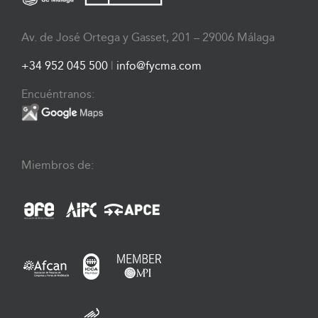
Av. de José Ortega y Gasset, 201 – 29006 Málaga
+34 952 045 500
|
info@fycma.com
Encuéntranos:
Miembros de: