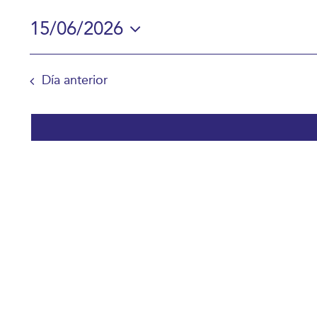
en
15/06/2026
15/06/2026
Selecciona
la
Día anterior
fecha.