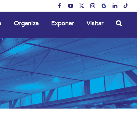
Facebook
YouTube
X
Instagram
MyBusiness
LinkedIn
Tikt
o
Organiza
Exponer
Visitar