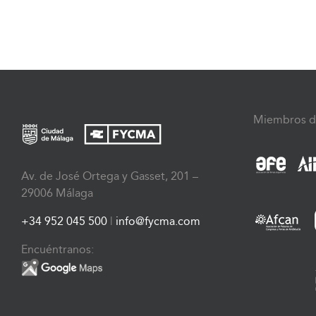
Miembros d
Av. de José Ortega y Gasset, 201 –
29006 Málaga
+34 952 045 500
|
info@fycma.com
Encuéntranos: