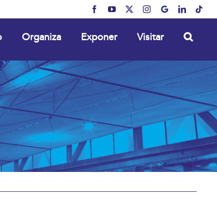
Facebook
YouTube
X
Instagram
MyBusiness
LinkedIn
Tikt
o
Organiza
Exponer
Visitar