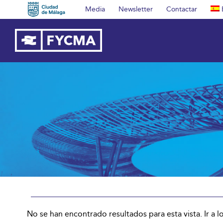
Saltar
Media
Newsletter
Contactar
al
contenido
Eventos
No se han encontrado resultados para esta vista. Ir a l
Aviso