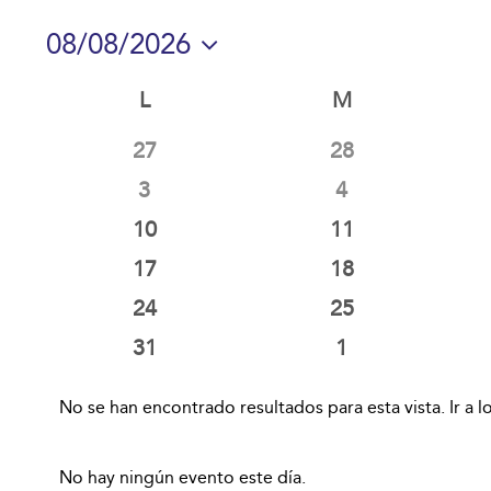
08/08/2026
Selecciona
Calendario
L
LUNES
M
MARTES
la
fecha.
de
0
0
27
28
Eventos
eventos
eventos
0
0
3
4
eventos
eventos
0
0
10
11
eventos
eventos
0
0
17
18
eventos
eventos
0
0
24
25
eventos
eventos
0
0
31
1
eventos
eventos
No se han encontrado resultados para esta vista. Ir a l
Aviso
No hay ningún evento este día.
Aviso