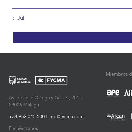
Jul
Miembros d
Av. de José Ortega y Gasset, 201 –
29006 Málaga
+34 952 045 500
|
info@fycma.com
Encuéntranos: