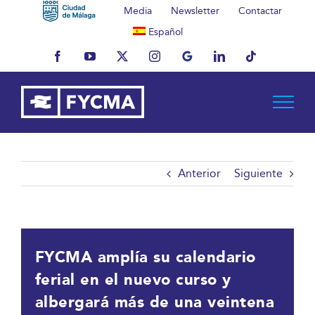
Saltar
Media
Newsletter
Contactar
al
Español
contenido
Facebook
YouTube
X
Instagram
MyBusiness
LinkedIn
Tiktok
Anterior
Siguiente
FYCMA amplía su calendario
ferial en el nuevo curso y
albergará más de una veintena