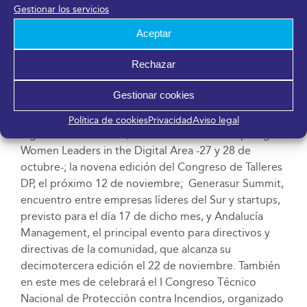
Talent Woman, que organizado por FYCMA se ha
Gestionar los servicios
consolidado como el principal evento de talento
Aceptar
femenino en España -2 y 3 de noviembre-. Además, la
promoción empresarial, la generación de negocio y
Rechazar
el impacto de la tecnología y la economía digital
serán protagonistas lo que resta de 2022 con
Gestionar cookies
eventos como el II Málaga Business Event, que se
celebró el martes día 4; TedxMálaga, que tendrá
Política de cookies
Privacidad
Aviso legal
lugar mañana sábado; la sexta edición de Inspiring
Women Leaders in the Digital Area -27 y 28 de
octubre-; la novena edición del Congreso de Talleres
DP, el próximo 12 de noviembre; Generasur Summit,
encuentro entre empresas líderes del Sur y startups,
previsto para el día 17 de dicho mes, y Andalucía
Management, el principal evento para directivos y
directivas de la comunidad, que alcanza su
decimotercera edición el 22 de noviembre. También
en este mes de celebrará el I Congreso Técnico
Nacional de Protección contra Incendios, organizado