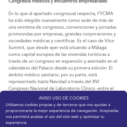
Congresos médicos y encuentros empresariales
En lo que al apartado congresual respecta, FYCMA
ha sido elegido nuevamente como sede de más de
una veintena de congresos, convenciones y jornadas
promovidas por empresas, grandes corporaciones y
sociedades médicas y científicas. Es el caso de Vitur
Summit, que desde ayer está situando a Málaga
como capital europea de las viviendas turísticas a
través de un congreso en expansión y asentado en el
calendario del Palacio desde su primera edición. El
ámbito médico sanitario, por su parte, está
representado hasta Navidad a través del XVI
Congreso Nacional de Laboratorio Clínico -entre el
19 y el 21 de octubre- y el V Congreso Nacional del
AVISO USO DE COOKIES
Consejo Español de Resucitación Cardiopulmonar,
Utilizamos cookies propias y de terceros que nos ayudan a
los días 25 y 26 de noviembre.
proporcionarte la mejor experiencia de navegación. Aceptarlas
nos permitirá analizar el uso del sitio web y optimizar tu
Este otoño también regresa al formato presencial
experiencia.