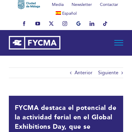
Saltar
Media
Newsletter
Contactar
al
Español
contenido
Facebook
YouTube
X
Instagram
MyBusiness
LinkedIn
Tiktok
Anterior
Siguiente
FYCMA destaca el potencial de
la actividad ferial en el Global
Exhibitions Day, que se