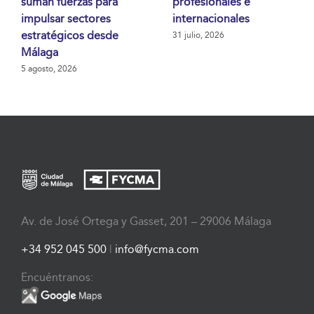
suman fuerzas para
profesionales e
impulsar sectores
internacionales
estratégicos desde
31 julio, 2026
Málaga
5 agosto, 2026
Av. de José Ortega y Gasset, 201 – 29006 Málaga
+34 952 045 500
|
info@fycma.com
Encuéntranos: