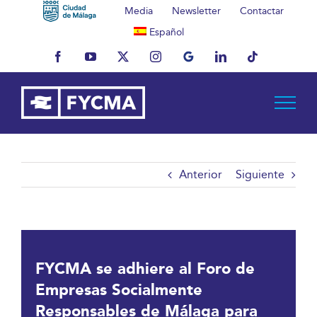
Saltar
Media
Newsletter
Contactar
al
Español
contenido
Facebook
YouTube
X
Instagram
MyBusiness
LinkedIn
Tiktok
Anterior
Siguiente
FYCMA se adhiere al Foro de
Empresas Socialmente
Responsables de Málaga para