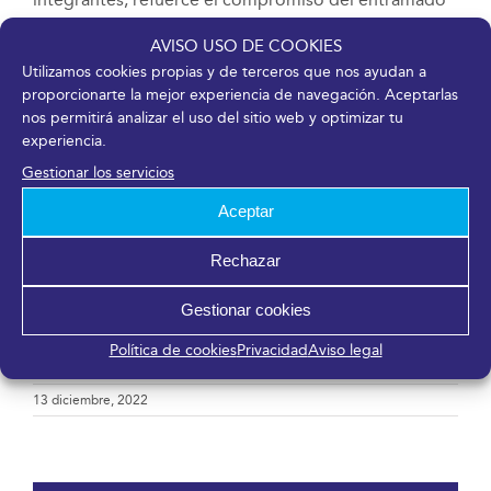
de empresas socialmente responsables de la
AVISO USO DE COOKIES
provincia de Málaga. Se trata de entender la gestión
Utilizamos cookies propias y de terceros que nos ayudan a
empresarial asumiendo que la competitividad y la
proporcionarte la mejor experiencia de navegación. Aceptarlas
rentabilidad son compatibles con la ética y el
nos permitirá analizar el uso del sitio web y optimizar tu
desarrollo de la actividad económica respetando y
experiencia.
propiciando principios y medidas acorde con la
Gestionar los servicios
dimensión social, económica y ambiental de la
empresa.
Aceptar
Más información en
www.fycma.com
Rechazar
Gestionar cookies
DESCARGAR PDF
Política de cookies
Privacidad
Aviso legal
13 diciembre, 2022