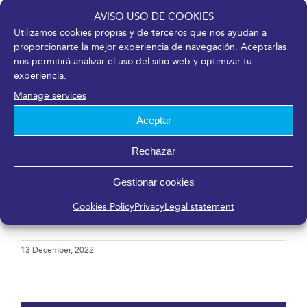
de empresas socialmente responsables de la
AVISO USO DE COOKIES
provincia de Málaga. Se trata de entender la gestión
Utilizamos cookies propias y de terceros que nos ayudan a
proporcionarte la mejor experiencia de navegación. Aceptarlas
empresarial asumiendo que la competitividad y la
nos permitirá analizar el uso del sitio web y optimizar tu
rentabilidad son compatibles con la ética y el
experiencia.
desarrollo de la actividad económica respetando y
Manage services
propiciando principios y medidas acorde con la
dimensión social, económica y ambiental de la
Aceptar
empresa.
Rechazar
Más información en
www.fycma.com
Gestionar cookies
DESCARGAR PDF
Cookies Policy
Privacy
Legal statement
13 December, 2022