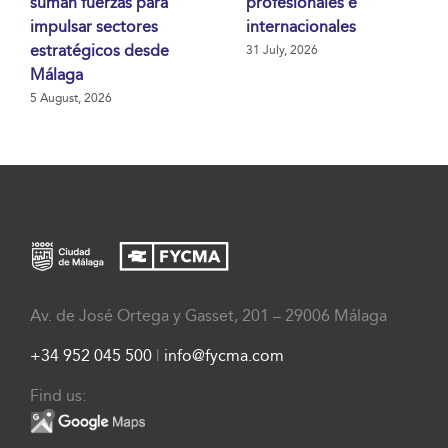
suman fuerzas para
profesionales e
impulsar sectores
internacionales
estratégicos desde
31 July, 2026
Málaga
5 August, 2026
Av. de José Ortega y Gasset, 201 – 29006 Málaga
+34 952 045 500
|
info@fycma.com
Find us: