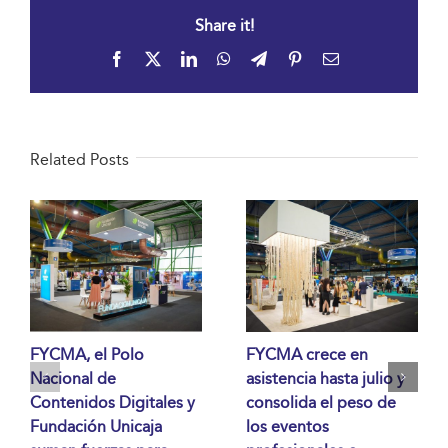
Share it!
Facebook
X
LinkedIn
WhatsApp
Telegram
Pinterest
Email
Related Posts
FYCMA, el Polo
FYCMA crece en
Nacional de
asistencia hasta julio y
Contenidos Digitales y
consolida el peso de
Fundación Unicaja
los eventos