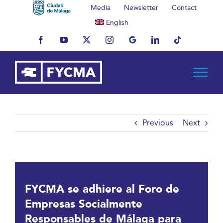
Skip
Media
Newsletter
Contact
to
English
content
Facebook
YouTube
X
Instagram
MyBusiness
LinkedIn
Tiktok
Previous
Next
FYCMA se adhiere al Foro de
Empresas Socialmente
Responsables de Málaga para