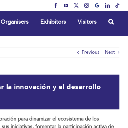
Facebook
YouTube
X
Instagram
MyBusiness
LinkedIn
Tikt
Organisers
Exhibitors
Visitors
Previous
Next
 la innovación y el desarrollo
ración para dinamizar el ecosistema de los
sus iniciativas, fomentar la participación activa de