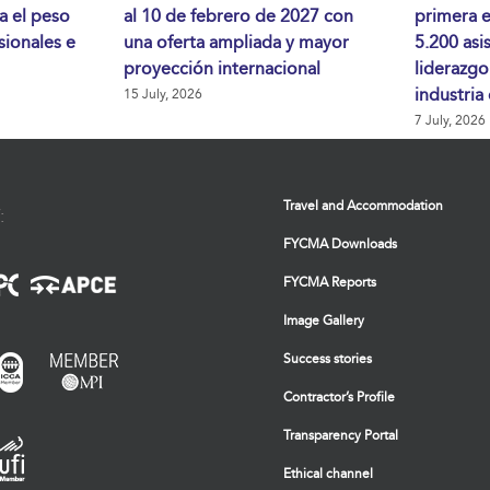
da el peso
al 10 de febrero de 2027 con
primera 
sionales e
una oferta ampliada y mayor
5.200 asi
proyección internacional
liderazgo
industria
15 July, 2026
7 July, 2026
Travel and Accommodation
:
FYCMA Downloads
FYCMA Reports
Image Gallery
Success stories
Contractor’s Profile
Transparency Portal
Ethical channel