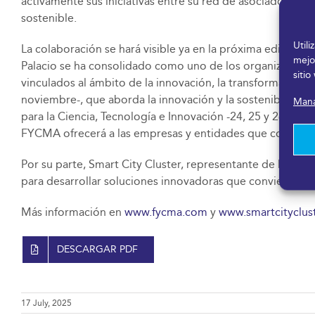
activamente sus iniciativas entre su red de asociados y c
sostenible.
Util
La colaboración se hará visible ya en la próxima edición d
mejo
Palacio se ha consolidado como uno de los organizadores 
sitio
vinculados al ámbito de la innovación, la transformación 
noviembre-, que aborda la innovación y la sostenibilidad e
Mana
para la Ciencia, Tecnología e Innovación -24, 25 y 26 de
FYCMA ofrecerá a las empresas y entidades que congrega 
Por su parte, Smart City Cluster, representante de la indu
para desarrollar soluciones innovadoras que convierten a l
Más información en
www.fycma.com
y
www.smartcityclus
DESCARGAR PDF
17 July, 2025