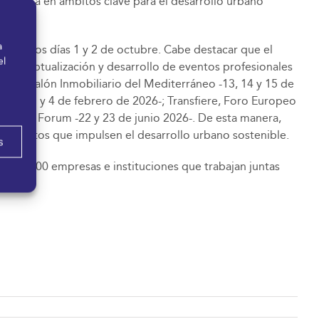
conjunta en ámbitos clave para el desarrollo urbano
a
 lugar los días 1 y 2 de octubre. Cabe destacar que el
el
 conceptualización y desarrollo de eventos profesionales
imed, Salón Inmobiliario del Mediterráneo -13, 14 y 15 de
ía -2, 3 y 4 de febrero de 2026-; Transfiere, Foro Europeo
al Tech Forum -22 y 23 de junio 2026-. De esta manera,
royectos que impulsen el desarrollo urbano sostenible.
s
más de 200 empresas e instituciones que trabajan juntas
bles.