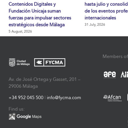
Contenidos Digitales y
hasta julio y consoli
Fundación Unicaja suman
de los eventos profe
fuerzas para impulsar sectores
internacionales
estratégicos desde Málaga
31 July, 2026
5 August, 2026
Members of
Av. de José Ortega y Gasset, 201 –
29006 Málaga
+34 952 045 500
|
info@fycma.com
Find us: