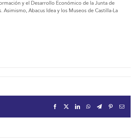
sformación y el Desarrollo Económico de la Junta de
. Asimismo, Abacus Idea y los Museos de Castilla‑La
Facebook
X
LinkedIn
WhatsApp
Telegram
Pinterest
Email