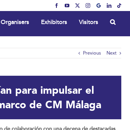
Facebook
YouTube
X
Instagram
MyBusiness
LinkedIn
Tikt
Organisers
Exhibitors
Visitors
Previous
Next
n para impulsar el
l marco de CM Málaga
do de colaboración con una decena de destacadas