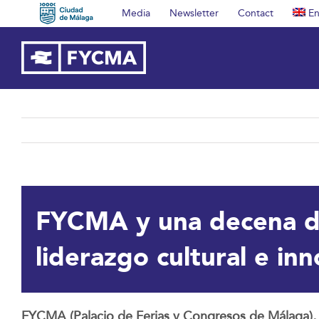
Skip
Media
Newsletter
Contact
En
to
content
FYCMA y una decena de
liderazgo cultural e i
FYCMA (Palacio de Ferias y Congresos de Málaga),