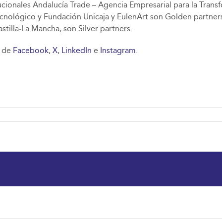
tucionales Andalucía Trade – Agencia Empresarial para la Tran
ecnológico y Fundación Unicaja y EulenArt son Golden partners
illa‑La Mancha, son Silver partners.
s de
Facebook
,
X
,
LinkedIn
e
Instagram
.