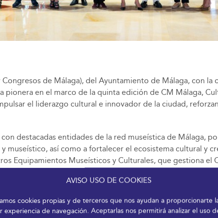
 Congresos de Málaga), del Ayuntamiento de Málaga, con la c
a pionera en el marco de la quinta edición de CM Málaga, Cu
 impulsar el liderazgo cultural e innovador de la ciudad, refo
n con destacadas entidades de la red museística de Málaga, p
 y museístico, así como a fortalecer el ecosistema cultural y 
 otros Equipamientos Museísticos y Culturales, que gestiona 
Casa Natal Picasso; la Fundación Rafael Pérez Estrada, el Mu
AVISO USO DE COOKIES
 Málaga, el Museo del Vidrio, el Museo Jorge Rando, el Muse
izamos cookies propias y de terceros que nos ayudan a proporcionarte l
rama de contenidos como en la zona expositiva de CM Málaga, 
r experiencia de navegación. Aceptarlas nos permitirá analizar el uso d
iradores para el más del millar de profesionales que congrega 