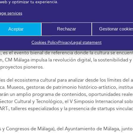
 web y optimizar tu experiencia.
o de la participación ciudadana y el impulso de la innovación 
ge services
ica y cultural. En esta línea, el compromiso alcanzado en el ma
con los retos contemporáneos, y que está totalmente alineado
Aceptar
Rechazar
Gestionar cookie
ía
Cookies Policy
Privacy
Legal statement
s el evento bienal de referencia donde la cultura se encuentr
M Málaga impulsa la revolución digital, la sostenibilidad y la 
 proyectos pioneros.
el ecosistema cultural para analizar desde los límites del arte 
ca. Museos, gestoras de patrimonio histórico-artístico, instit
arán un amplio programa de contenidos, oportunidades reales d
Sector Cultural y Tecnológico, el V Simposio Internacional so
, talleres especializados y la presencia de startups vinculada
y Congresos de Málaga), del Ayuntamiento de Málaga, junto a