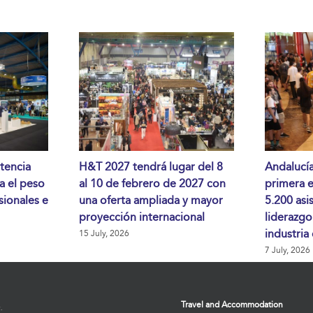
tencia
H&T 2027 tendrá lugar del 8
Andalucía
da el peso
al 10 de febrero de 2027 con
primera 
sionales e
una oferta ampliada y mayor
5.200 asi
proyección internacional
liderazgo
industria
15 July, 2026
7 July, 2026
Travel and Accommodation
: