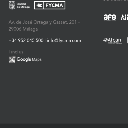
Av. de José Ortega y Gasset, 201 –
29006 Málaga
+34 952 045 500
|
info@fycma.com
Find us: