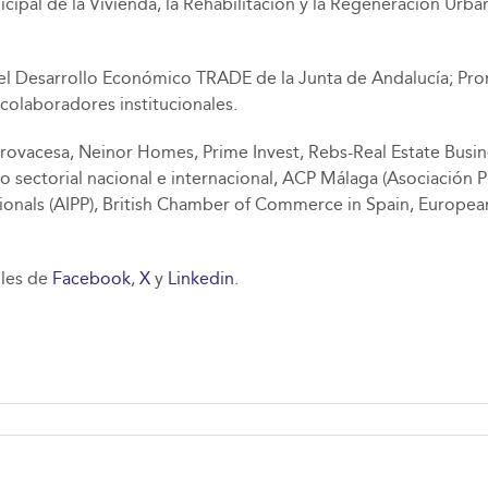
nicipal de la Vivienda, la Rehabilitación y la Regeneración U
el Desarrollo Económico TRADE de la Junta de Andalucía; Promá
olaboradores institucionales.
ovacesa, Neinor Homes, Prime Invest, Rebs-Real Estate Busines
do sectorial nacional e internacional, ACP Málaga (Asociación
ionals (AIPP), British Chamber of Commerce in Spain, European 
files de
Facebook
,
X
y
Linkedin
.