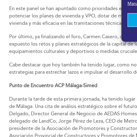
Mana
En este panel se han apuntado como prioridades en el ámb
potenciar los planes de vivienda y VPO, dotar de mayor ag
vivienda y más eficacia en las tramitaciones técnicas para
Por último, ya finalizando el foro, Carmen Casero, conce
expuesto los retos y planes estratégicos de la capital de 
equipamientos culturales y deportivos o medidas cruciales
Cabe destacar que hoy también ha tenido lugar, como nove
estrategias para estrechar lazos e impulsar el desarrollo d
Punto de Encuentro ACP Málaga-Simed
Durante la tarde de esta primera jornada, ha tenido luga
de Málaga. Una cita de análisis estratégico sobre el futur
Delgado, Director General de Negocio de AEDAS Homes; 
delegado de LandCo; Jorge Pérez de Leza, CEO de Metro
presidente de la Asociación de Promotores y Constructor
Asociación Provincial de Constructores y Promotores de 