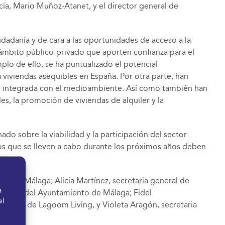
ucía, Mario Muñoz-Atanet, y el director general de
udadanía y de cara a las oportunidades de acceso a la
el ámbito público-privado que aporten confianza para el
lo de ello, se ha puntualizado el potencial
viviendas asequibles en España. Por otra parte, han
nte e integrada con el medioambiente. Así como también han
s, la promoción de viviendas de alquiler y la
ado sobre la viabilidad y la participación del sector
s que se lleven a cabo durante los próximos años deben
o de Málaga; Alicia Martínez, secretaria general de
a
Vivienda del Ayuntamiento de Málaga; Fidel
el
Consejo de Lagoom Living, y Violeta Aragón, secretaria