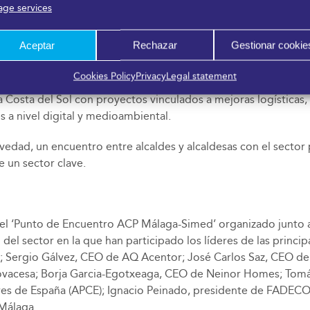
ge services
ito inmobiliario la subida de módulos de vivienda protegida, 
ilidad el desarrollo del suelo, potenciar pactos de calado en 
Aceptar
Rechazar
Gestionar cookie
 trabajar con mayor celeridad.
Cookies Policy
Privacy
Legal statement
jala de Urbanismo del Ayuntamiento de Málaga, ha presentado e
la Costa del Sol con proyectos vinculados a mejoras logísticas,
 a nivel digital y medioambiental.
dad, un encuentro entre alcaldes y alcaldesas con el sector p
e un sector clave.
r el ‘Punto de Encuentro ACP Málaga-Simed’ organizado junto 
o del sector en la que han participado los líderes de las prin
Sergio Gálvez, CEO de AQ Acentor; José Carlos Saz, CEO de 
vacesa; Borja Garcia-Egotxeaga, CEO de Neinor Homes; Tomá
es de España (APCE); Ignacio Peinado, presidente de FADECO 
Málaga.