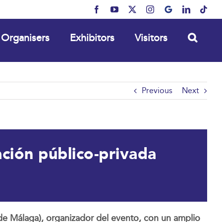
Facebook
YouTube
X
Instagram
MyBusiness
LinkedIn
Tikt
Organisers
Exhibitors
Visitors
Previous
Next
ción público-privada
e Málaga), organizador del evento, con un amplio