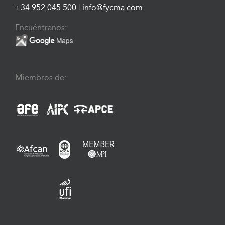
+34 952 045 500
|
info@fycma.com
Encuéntranos:
Miembros de: