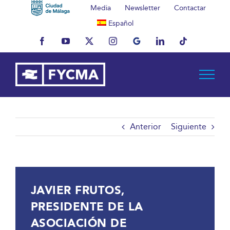
Saltar
Media
Newsletter
Contactar
al
Español
contenido
Facebook
YouTube
X
Instagram
MyBusiness
LinkedIn
Tiktok
Anterior
Siguiente
JAVIER FRUTOS,
PRESIDENTE DE LA
ASOCIACIÓN DE