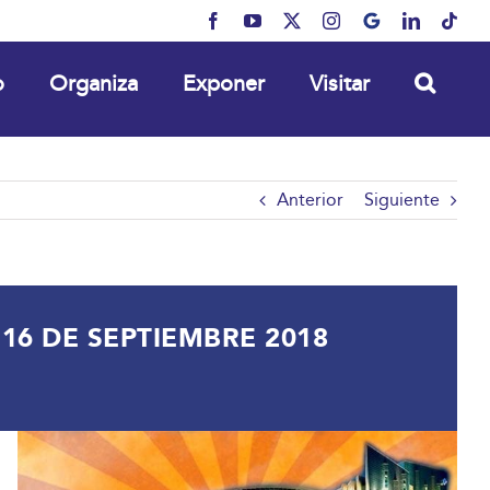
Facebook
YouTube
X
Instagram
MyBusiness
LinkedIn
Tikt
o
Organiza
Exponer
Visitar
Anterior
Siguiente
16 DE SEPTIEMBRE 2018