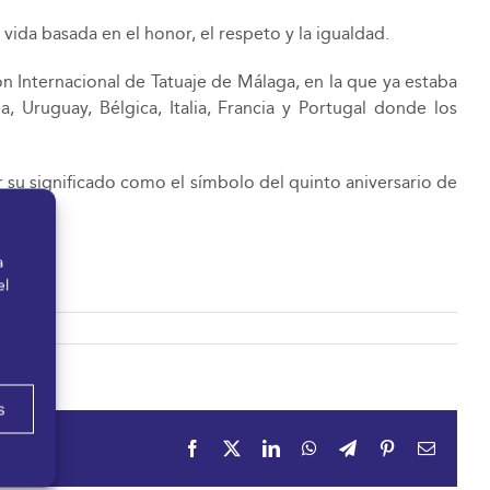
ida basada en el honor, el respeto y la igualdad.
n Internacional de Tatuaje de Málaga, en la que ya estaba
, Uruguay, Bélgica, Italia, Francia y Portugal donde los
 su significado como el símbolo del quinto aniversario de
a
el
s
Facebook
X
LinkedIn
WhatsApp
Telegram
Pinterest
Correo
electrón