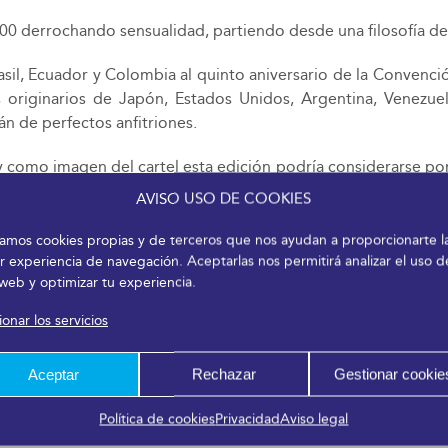
00 derrochando sensualidad, partiendo desde una filosofía de v
asil, Ecuador y Colombia al quinto aniversario de la Convenció
 originarios de Japón, Estados Unidos, Argentina, Venezuela
n de perfectos anfitriones.
y como imagen del cartel esta edición podría considerarse por
AVISO USO DE COOKIES
izamos cookies propias y de terceros que nos ayudan a proporcionarte l
r experiencia de navegación. Aceptarlas nos permitirá analizar el uso d
 web y optimizar tu experiencia.
onar los servicios
Aceptar
Rechazar
Gestionar cookie
Política de cookies
Privacidad
Aviso legal