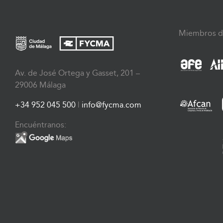
Miembros d
Av. de José Ortega y Gasset, 201 –
29006 Málaga
+34 952 045 500
|
info@fycma.com
Encuéntranos: