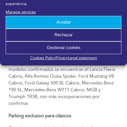
Entre las novedades de esta edición destaca la
experiencia.
presencia de La Ruta del Cabrio, una exposición que
Manage services
ya pudo verse en el Museo del Automóvil y la Moda
Aceptar
de Málaga y que ahora llega a Retro Málaga desde el
stand del Club Sur de Europa, ampliada con nuevos
Rechazar
modelos.
Gestionar cookies
La muestra rinde homenaje a algunos de los
descapotables más icónicos del siglo XX, símbolos
Cookies Policy
Privacy
Legal statement
de libertad, diseño y placer de conducción. Entre los
modelos confirmados se encuentran el Lancia Flavia
Cabrio, Alfa Romeo Giulia Spider, Ford Mustang V8
Cabrio, Ford Galaxy 500 XL Cabrio, Mercedes-Benz
190 SL, Mercedes-Benz W111 Cabrio, MGB y
Triumph TR3B, con más incorporaciones por
confirmar.
Parking exclusivo para clásicos