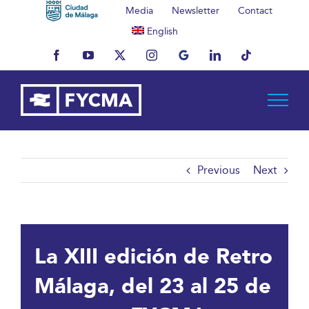
Skip
Media
Newsletter
Contact
to
English
content
Facebook
YouTube
X
Instagram
MyBusiness
LinkedIn
Tiktok
Previous
Next
La XIII edición de Retro
Málaga, del 23 al 25 de