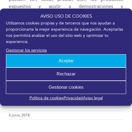
expuestos y asistir a demostraciones y
presentaciones en vivo”.
AVISO USO DE COOKIES
Utilizamos cookies propias y de terceros que nos ayudan a
La Asociación de Ferias Españolas, entidad sin ánimo
proporcionarte la mejor experiencia de navegación. Aceptarlas
de lucro que se constituyó en 1964, cuenta
nos permitirá analizar el uso del sitio web y optimizar tu
actualmente con 24 miembros asociados -incluidos 3
experiencia.
socios colaboradores-, tras la incorporación reciente
Gestionar los servicios
de 2 organizaciones feriales más, y representa al
Aceptar
sector ferial en España y a nivel internacional. España
se encuentra entre los principales países de Europa
Rechazar
en cuanto a actividad ferial, junto con Alemania, Italia,
Francia, Reino Unido y Turquía.
Gestionar cookies
Política de cookies
Privacidad
Aviso legal
DESCARGAR EN PDF
6 junio, 2018