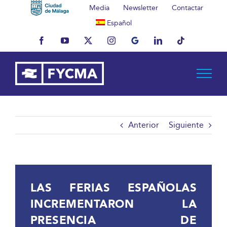
Saltar
Media
Newsletter
Contactar
al
Español
contenido
Facebook
YouTube
X
Instagram
MyBusiness
LinkedIn
Tiktok
Anterior
Siguiente
LAS FERIAS ESPAÑOLAS
INCREMENTARON LA
PRESENCIA DE