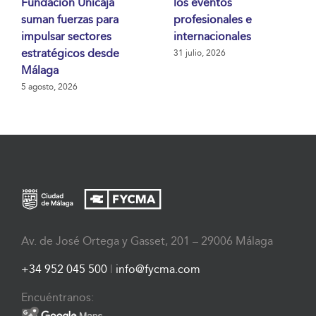
Fundación Unicaja
los eventos
suman fuerzas para
profesionales e
impulsar sectores
internacionales
estratégicos desde
31 julio, 2026
Málaga
5 agosto, 2026
Av. de José Ortega y Gasset, 201 – 29006 Málaga
+34 952 045 500
|
info@fycma.com
Encuéntranos: