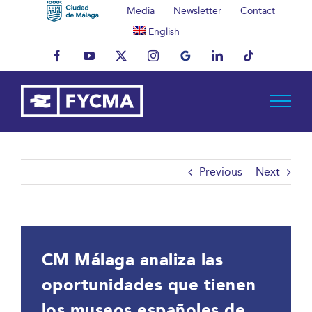
Skip
Media
Newsletter
Contact
to
English
content
Facebook
YouTube
X
Instagram
MyBusiness
LinkedIn
Tiktok
Previous
Next
CM Málaga analiza las
oportunidades que tienen
los museos españoles de