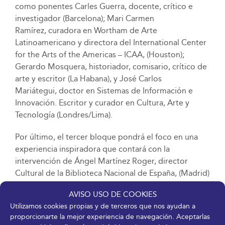
como ponentes Carles Guerra, docente, crítico e
investigador (Barcelona); Mari Carmen
Ramírez, curadora en Wortham de Arte
Latinoamericano y directora del International Center
for the Arts of the Americas – ICAA, (Houston);
Gerardo Mosquera, historiador, comisario, crítico de
arte y escritor (La Habana), y José Carlos
Mariátegui, doctor en Sistemas de Información e
Innovación. Escritor y curador en Cultura, Arte y
Tecnología (Londres/Lima).
Por último, el tercer bloque pondrá el foco en una
experiencia inspiradora que contará con la
intervención de Ángel Martínez Roger, director
Cultural de la Biblioteca Nacional de España, (Madrid)
y que tiene por título ‘Biblioteca Nacional de España.
AVISO USO DE COOKIES
Exposiciones virtuales, ¿también de libros?’.
Utilizamos cookies propias y de terceros que nos ayudan a
proporcionarte la mejor experiencia de navegación. Aceptarlas
Además, esta nueva jornada virtual de CM Málaga