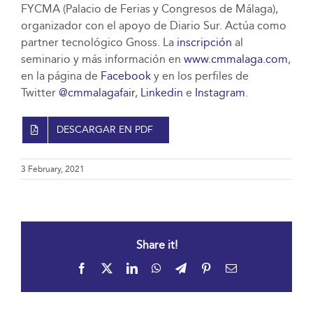
FYCMA (Palacio de Ferias y Congresos de Málaga),
organizador con el apoyo de Diario Sur. Actúa como
partner tecnológico Gnoss. La
inscripción
al
seminario y más información en
www.cmmalaga.com
,
en la página de
Facebook
y en los perfiles de
Twitter
@cmmalagafair
,
Linkedin
e
Instagram
.
DESCARGAR EN PDF
3 February, 2021
Share it!
Facebook
X
LinkedIn
WhatsApp
Telegram
Pinterest
Email