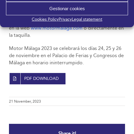
asociaciones benéficas de la ciudad. Las entradas
Gestionar cookies
tienen un precio de 3 euros para un día o un abono
Cookies Policy
Privacy
Legal statement
para los tres días por 6 euros, y se pueden conseguir
en la web
www.motormalaga.com
o directamente en
la taquilla.
Motor Málaga 2023 se celebrará los días 24, 25 y 26
de noviembre en el Palacio de Ferias y Congresos de
Málaga en horario ininterrumpido.
PDF DOWNLOAD
21 November, 2023
Share it!