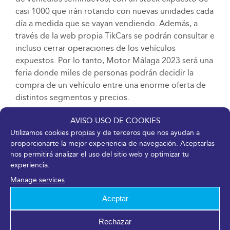
casi 1000 que irán rotando con nuevas unidades cada
día a medida que se vayan vendiendo. Además, a
través de la web propia TikCars se podrán consultar e
incluso cerrar operaciones de los vehículos
expuestos. Por lo tanto, Motor Málaga 2023 será una
feria donde miles de personas podrán decidir la
compra de un vehículo entre una enorme oferta de
distintos segmentos y precios.
Para Miguel Jiménez “Málaga es la tercera provincia
AVISO USO DE COOKIES
española donde más transacciones de compraventa
Utilizamos cookies propias y de terceros que nos ayudan a
proporcionarte la mejor experiencia de navegación. Aceptarlas
se realizan y que no tenga un feria como esta es algo
nos permitirá analizar el uso del sitio web y optimizar tu
que teníamos que acometer, pero es que además
experiencia.
será un buen momento para que ciudadanos de toda
Manage services
Andalucía puedan acudir a comparar y decidir si
cambiar de coche”.
Aceptar
Parte del precio que han pagado las empresas
Rechazar
expositoras, unos 9.000 euros, serán donados a