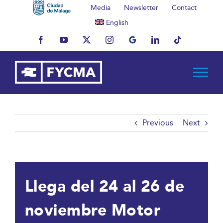
Skip
Media
Newsletter
Contact
to
English
content
Facebook
YouTube
X
Instagram
MyBusiness
LinkedIn
Tiktok
Previous
Next
Llega del 24 al 26 de
noviembre Motor