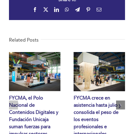
Facebook
X
LinkedIn
WhatsApp
Telegram
Pinterest
Email
Related Posts
FYCMA, el Polo
FYCMA crece en
Nacional de
asistencia hasta julio y
Contenidos Digitales y
consolida el peso de
Fundación Unicaja
los eventos
suman fuerzas para
profesionales e
impulsar sectores
internacionales