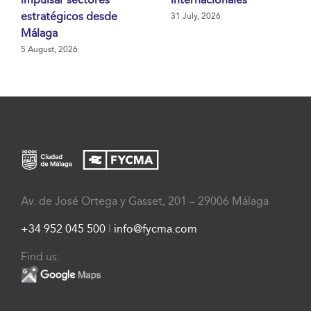
estratégicos desde
31 July, 2026
Málaga
5 August, 2026
Av. de José Ortega y Gasset, 201 – 29006 Málaga
+34 952 045 500
|
info@fycma.com
Find us: