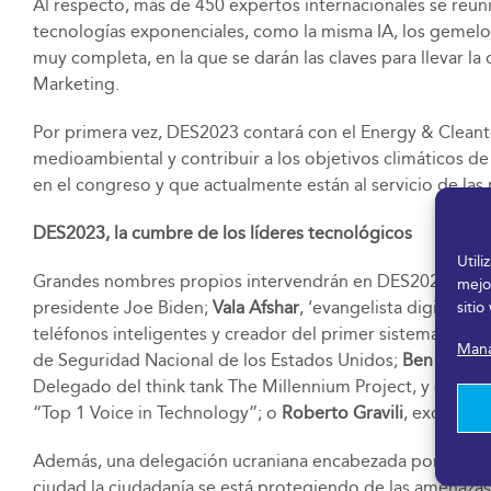
Al respecto, más de 450 expertos internacionales se reuni
tecnologías exponenciales, como la misma IA, los gemelos
muy completa, en la que se darán las claves para llevar la
Marketing.
Por primera vez, DES2023 contará con el Energy & Cleant
medioambiental y contribuir a los objetivos climáticos de c
en el congreso y que actualmente están al servicio de las
DES2023, la cumbre de los líderes tecnológicos
Util
Grandes nombres propios intervendrán en DES2023, entr
mejo
presidente Joe Biden;
Vala Afshar
, ‘evangelista digital’ 
sitio
teléfonos inteligentes y creador del primer sistema ope
Mana
de Seguridad Nacional de los Estados Unidos;
Ben Hamme
Delegado del think tank The Millennium Project, y consu
“Top 1 Voice in Technology”; o
Roberto Gravili
, excorone
Además, una delegación ucraniana encabezada por
Oleg 
ciudad la ciudadanía se está protegiendo de las amenazas 