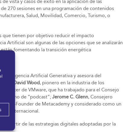
e vista y casos de éxito en la aplicación de las
más de 270 sesiones en una programación de contenidos
Manufacturera, Salud, Movilidad, Comercio, Turismo, o
 que tienen por objetivo reducir el impacto
cia Artificial son algunas de las opciones que se analizarán
s están fomentando la transición energética
a
n Inteligencia Artificial Generativa y asesora del
el
ogreso;
David Wood
, pionero en la industria de los
ing Officer de VMware, que ha trabajado para el Consejo
del término de “podcast”;
Jerome C. Glenn
, Consejero
mer
, Co-Founder de Metacademy y considerado como un
s
icia internacional.
 a partir de las estrategias digitales adoptadas por la