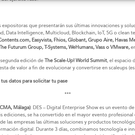
 expositoras que presentarán sus últimas innovaciones y soluci
 Data Intelligence, Multicloud, Blockchain, IoT, 5G o clean 
ontents.com, Easyvista, Fhios, Globant, Grupo Aire, Havas Me
ch, The Futurum Group, T-Systems, WeHumans, Vass o VMware,
e
a segunda edición de
The Scale-Up! World Summit
, el espacio
ta de valor a fin de evolucionar y convertirse en scaleups (es
tus datos para solicitar tu pase
***
YCMA, Málaga)
: DES – Digital Enterprise Show es un evento d
is ediciones, se ha convertido en el mayor evento profesional
ón de las empresas las últimas soluciones y productos tecnoló
formación digital. Durante 3 días, combinamos tecnología e inn