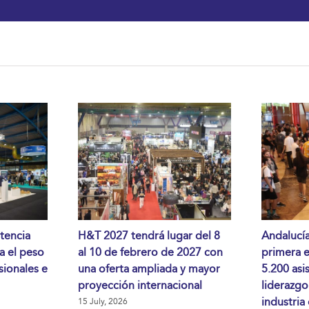
tencia
H&T 2027 tendrá lugar del 8
Andalucía
da el peso
al 10 de febrero de 2027 con
primera 
sionales e
una oferta ampliada y mayor
5.200 asi
proyección internacional
liderazgo
industria
15 July, 2026