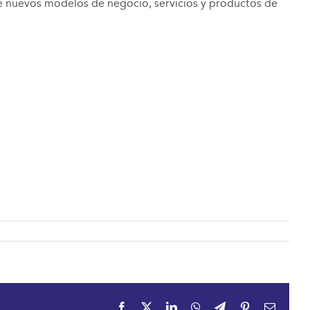
 de nuevos modelos de negocio, servicios y productos de
Facebook
X
LinkedIn
WhatsApp
Telegram
Pinterest
Email