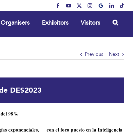
Facebook
YouTube
X
Instagram
MyBusiness
LinkedIn
Tikt
Organisers
Exhibitors
Visitors
Previous
Next
o de DES2023
a del 98%
as exponenciales, con el foco puesto en la Inteligencia